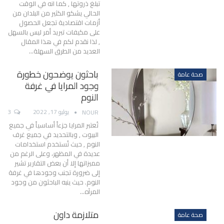
تبلغ ذروتها , كما انه في الوقت
الحالي يشكو الكثير من البلدان من
أزمات اقتصادية تجعل الحصول
على مكيفات تبريد أمر ليس بالسهل
, لذا نقدم لكم في هذا المقال
العديد من الطرق السهلة
…
باحثون يوضحون خطورة
صحة عامة
وجود المرايا في غرفة
النوم
يوليو 17, 2022
3
NOUR
تُعتبر المرايا جزءاً أساسياً في جميع
البيوت , وبالتحديد في جميع غرف
النوم , حيث تُستخدم استخدامات
عديدة في المظهر، وعلى الرغم من
مميزاتها إلا أن بعض التقارير تشير
إلى ضرورة تجنب وجودها في غرفة
النوم.
حيث ينبه الباحثون من وجود
المرآه
…
متلازمة داون
صحة عامة