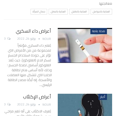
معالجتها
العناية بالحوامل
العناية بالطفل
العناية بالمنزل
جمال المرأة
أعراض داء السكري
صحة عامة
يوليو 24, 2022
3
NOUR
يُعتبر داء السكري مؤشراً
لمجموعة من من الأمراض التي
تؤثر على جودة استخدام الجسم
لسكر الدم (الغلوكوز). حيث يُعد
الغلوكوز أساسي لصحة الجسم ؛
وذلك لأنه أساس هام لطاقة
الخلايا التي تتشكل منها العضلات
والأنسجة. إنه أيضًا مصدر الطاقة
الرئيسي
…
أعراض الإكتئاب
أخبار
يوليو 24, 2022
3
NOUR
يُعرف الاكتئاب على أنه تغير مزاجي