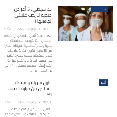
لكِ سيدتي.. 5 أعراض
صحة عامة
صحية لا يجب عليكي
تجاهلها !
يوليو 19, 2022
3
NOUR
تُعد الصحة أثمن مايمكن أن يملكه
الإنسان , لذا يتوجب المحافظة
عليها وعدم تجاهلها , فهناك الكثير
من الأعراض تكون بمثابة علامات
تحذير لمشكلة صحية خطيرة تظهر
على جسم المرأة ولا تقيم لها أية
اعتبار إليكي بعضها سيدتي :
1- ألم
في الصدر :
في
…
طرق سهلة وبسيطة
أخبار
للتخلص من حرارة الصيف
￼
يوليو 19, 2022
3
NOUR
يعاني الكثير من ارتفاع درجات
الحرارة في الصيف وبالأخص عندما