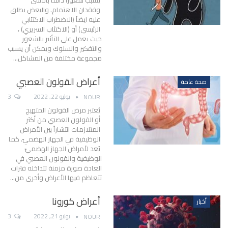
يسبب شعورًا دائمًا بالأسى
وفقدان الاهتمام. والبعض يطلق
عليه ايضاً (الاضطراب الاكتئابي
الرئيسي) أو (الاكتئاب السريري) ،
حيث يعمل على التأثير بالشعور
والتفكير والسلوك ويمكن أن يسبب
مجموعة مختلفة من المشاكل
…
أعراض القولون العصبي
صحة عامة
يوليو 22, 2022
3
NOUR
يُعتبر مرض القولون المتهيج
أو القولون العصبي من أكثر
المتلازمات انتشاراً بين الأمراض
الوظيفية في الجهاز الهضميّ.
كما
يُعد لأمراض الجهاز الهضميّ
الوظيفية والقولون العصبي في
العادة صورة مزمنة تتداخله فترات
تتعاظم فيها الأعراض وأخرى من
…
أعراض كورونا
أخبار
يوليو 21, 2022
3
NOUR