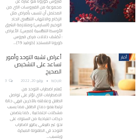
فيروس كورونا هو عبارة عن
مجموعة من الفيروسات التي من
المحتمل أن تتسبب بأمراض مثل
الزكام والالتهاب التنفُّسي الحاد
الوخيم (السارس) ومتلازمة الشرق
الأوسط التنفُّسية (ميرس).
الأعراض
:
تُكشف دلالات مرض فيروس
كورونا المستجد (كوفيد 19)
…
أعراض تشبه التوحد وأمور
أخبار
تساعد على التشخيص
الصحيح
يوليو 20, 2022
3
NOUR
يٌعتبر اضطراب التوحد من
الاضطرابات التي تؤثر على تواصل
الطفل وعلاقته بالآخرين فهي حالة
ترتبط بنمو دماغ الطفل مما يسبب
مشكلات اجتماعية , كما يتضمن
حركات اعتيادية من السلوك على
نحو غير طبيعي
يظهر اضطراب
التوحد في الطفولة المبكرة
ويتسبب
…