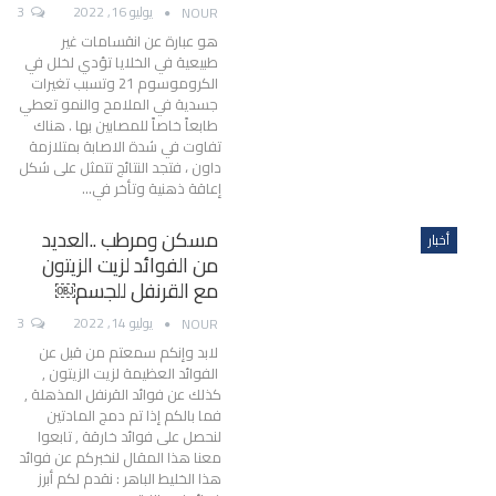
يوليو 16, 2022
3
NOUR
هو عبارة عن انقسامات غير
طبيعية في الخلايا تؤدي لخلل في
الكروموسوم 21 وتسبب تغيرات
جسدية في الملامح والنمو تعطي
طابعاً خاصاً للمصابين بها .
هناك
تفاوت في شدة الاصابة بمتلازمة
داون ، فتجد النتائج تتمثل على شكل
إعاقة ذهنية وتأخر في
…
مسكن ومرطب ..العديد
أخبار
من الفوائد لزيت الزيتون
مع القرنفل للجسم￼
يوليو 14, 2022
3
NOUR
لابد وإنكم سمعتم من قبل عن
الفوائد العظيمة لزيت الزيتون ,
كذلك عن فوائد القرنفل المذهلة ,
فما بالكم إذا تم دمج المادتين
لنحصل على فوائد خارقة , تابعوا
معنا هذا المقال لنخبركم عن فوائد
هذا الخليط الباهر :
نقدم لكم أبرز