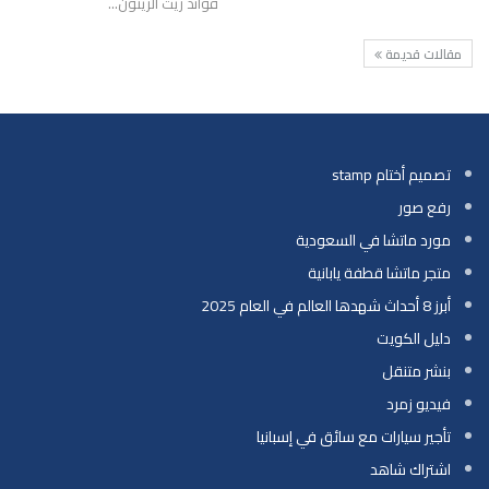
فوائد زيت الزيتون
…
مقالات قديمة
تصميم أختام stamp
رفع صور
مورد ماتشا في السعودية
متجر ماتشا قطفة يابانية
أبرز 8 أحداث شهدها العالم في العام 2025
دليل الكويت
بنشر متنقل
فيديو زمرد
تأجير سيارات مع سائق في إسبانيا
اشتراك شاهد