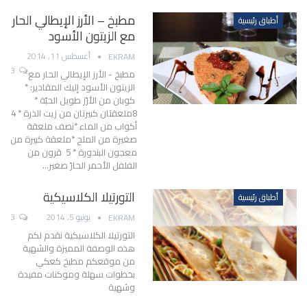
مطبخ – الأرز الإيطالي الحار
أطباق رئيسية
مع الزيتون الأسود
أغسطس 11, 2014
EKRAM
3
مطبخ - الأرز الإيطالي الحار مع
الزيتون الأسود إليك المقادير: *
كوبان من الأرّز طويل الحبّة *
8ملعقتان كبيرتان من زيت الذرة * 4
أكواب من الماء *نصف ملعقة
صغيرة من الملح *ملعقة كبيرة من
معجون البندورة * 5 قرون من
الفلفل الأحمر الحارّ صغير…
التورتيلا الكلاسيكية
أطباق رئيسية
يونيو 5, 2014
3
EKRAM
التورتيلا الكلاسيكية نقدم لكم
هذه الوصفة المميزة والشهية
من موقعكم مطبخ كعكي
بخطوات سهلة وموكنات مفيدة
وشهية