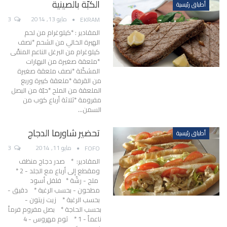
الكبّة بالصينية
أطباق رئيسية
مايو 13, 2014
3
EKRAM
المقادير : *كيلوغرام من لحم
الهبرة الخالي من الشحم *نصف
كيلوغرام من البرغل الناعم المنقّى
*ملعقة صغيرة من البهارات
المشكّلة *نصف ملعقة صغيرة
من القرفة *ملعقة كبيرة وربع
الملعقة من الملح *حبّة من البصل
مفرومة *ثلاثة أرباع كوب من
السمن…
تحضير شاورما الدجاج
أطباق رئيسية
مايو 11, 2014
3
FOFO
المقادير: * صدر دجاج منظف
ومقطع إلى أرباع مع الجلد - 2 *
ملح - رشّة * فلفل أسود
مطحون - بحسب الرغبة * دقيق -
بحسب الرغبة * زيت زيتون -
بحسب الحاجة * بصل مفروم فرماً
ناعماً - 1 * ثوم مهروس - 4