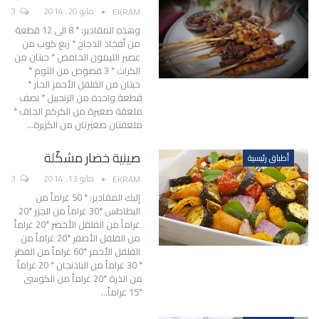
مايو 20, 2014
3
EKRAM
وهذه المقادير: * 8 الى 12 قطعة
من أفخاذ الدجاج * ربع كوب من
عصير الليمون الحامض * حبتان من
الكراث * 3 فصوص من الثوم *
حبتان من الفلفل الأحمر الحار *
قطعة واحدة من الزنجبيل * نصف
ملعقة صغيرة من الكركم الجاف *
ملعقتان صغيرتان من الكزبرة…
صينية خضار مشكّلة
أطباق رئيسية
مايو 13, 2014
3
EKRAM
إليك المقادير: * 50 غراماً من
البطاطس *30 غراماً من الجزر *20
غراماً من الفلفل الأخضر *20 غراماً
من الفلفل الأصفر *20 غراماً من
الفلفل الأحمر *60 غراماً من الفطر
* 30 غراماً من الباذنجان * 20 غراماً
من الذرة *20 غراماً من الكوسى
*15 غراماً…