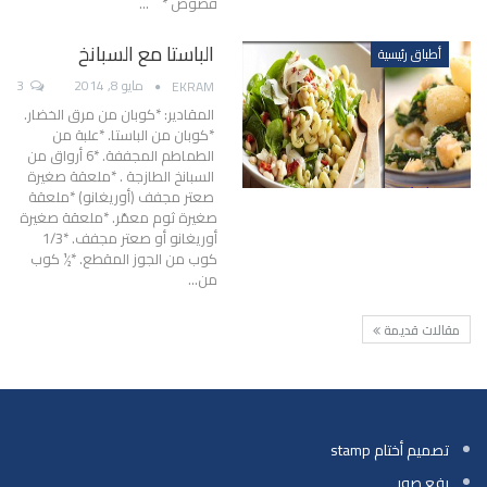
فصوص * …
الباستا مع السبانخ
أطباق رئيسية
مايو 8, 2014
3
EKRAM
المقادير: *كوبان من مرق الخضار.
*كوبان من الباستا. *علبة من
الطماطم المجففة. *6 أرواق من
السبانخ الطازجة . *ملعقة صغيرة
صعتر مجفف (أوريغانو) *ملعقة
صغيرة ثوم معمّر. *ملعقة صغيرة
أوريغانو أو صعتر مجفف. *1/3
كوب من الجوز المقطع. *½ كوب
من…
مقالات قديمة
تصميم أختام stamp
رفع صور