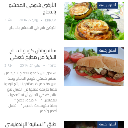
الأرضي شوكي المحشو
أطباق رئيسية
بالدجاج
يونيو 5, 2014
3
EKRAM
الأرضي شوكي المحشو بالدجاج
ساندويتش كودو الدجاج
أطباق رئيسية
اللذيذ من مطبخ كعكي
مايو 21, 2014
3
FOFO
ساندويتش كودو الدجاج اللذيذ من
مطبخ كعكي كودو الدجاج وجبة
سريعة مميزة بمذاقها الرائع تابعوا
معنا طريقة عملها في المنزل مع
عالم كعكي نتمنى أن تستمعوا .
المقادير: * 4 صدور دجاج *
بصلة متوسطة بالحجم * فلفل
أخضر وأحمر…
طبق “الساتيه”الإندونيسي
أطباق رئيسية