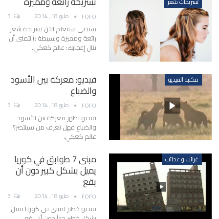
تسريحة رائعة ومميزة
تسريحات شعر
مايو 18, 2014
3
FOFO
سيدتي سنتعلم الآن تسريحة شعر
رائعة ومميزة وبسيطة :) نتمنى أن
تنال إعجابك: عالم كعكي.
فيديو: معركة بين الأسود
مكتبة الفيديو
والضباع
مايو 18, 2014
3
FOFO
فيديو يظهر معركة بين الأسود
والضباع فهل تعرف من سينتصر؟
عالم كعكي.
مبنى 7 طوابق في كوريا
غرائب و عجائب
يميل بشكل كبير دون أن
يقع
مايو 18, 2014
3
FOFO
فيديو خطير لمبنى في كوريا يميل
بشكل خطير جداً دون أن يقع