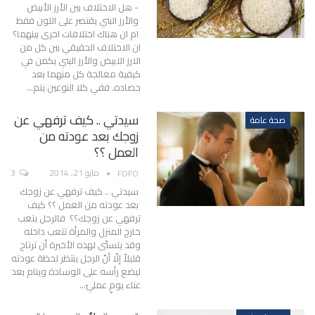
- هل الاختلاف بين الأرز الأبيض
والأرز البني يقتصر على اللون فقط
ام ان هناك اختلافات اخرى بينهما؟
ان الاختلاف الحقيقي بين كل من
الارز الابيض والأرز البني يكمن في
كيفية معالجة كل منهما بعد
حصاده. ففي كلا النوعين يتم…
سيدتي .. كيف ترفهي عن
صحة عامة
زوجك بعد عودته من
العمل ؟؟
مايو 21, 2014
3
FOFO
سيدتي .. كيف ترفهي عن زوجك
بعد عودته من العمل ؟؟ كيف
ترفهي عن زوجك؟؟ فالرجل يتعب
خارج المنزل والمرأة تتعب داخله
وقد يتسنّى لهذه الأخيرة أن ترتاح
قليلاً إلّا أنّ الرجل ينتظر لحظة عودته
ليضع رأسه على الوسادة وينام بعد
عناء يومٍ عمليّ…