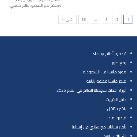
نترككم مع الفيديو: عالم كعكي.
1
2
3
…
33
التالي
تصميم أختام stamp
رفع صور
مورد ماتشا في السعودية
متجر ماتشا قطفة يابانية
أبرز 8 أحداث شهدها العالم في العام 2025
دليل الكويت
بنشر متنقل
فيديو زمرد
تأجير سيارات مع سائق في إسبانيا
اشتراك شاهد