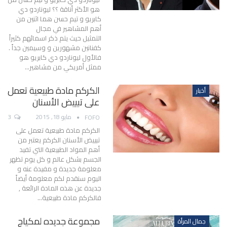
هو الأكثر أناقة ؟؟ ليوناردو دي
كابريو و تيم حسن هما اثنين من
أهم المشاهير في مجال
التمثيل حيث يتم ذكر اسمائهم كثيراً
كفنانين مشهورين و وسيمين جداً .
فالأول ليوناردو دي كابريو هو
ممثل أمريكي من مشاهير…
الكركم مادة طبيعية تعمل
أخبار
على تبييض الأسنان
مايو 18, 2015
3
FOFO
الكركم مادة طبيعية تعمل على
تبييض الأسنان الكركم يعتبر من
أهم المواد الطبيعية التي تفيد
الجسم بشكل عالم و كل يوم تظهر
معلومة جديدة و مفيدة عنه و
اليوم سنقدم لكم معلومة أيضاً
جديدة عن هذه المادة الرائعة ,
فالكركم مادة طبيعية…
مجموعة جديده لمكياج
جمال المرأة