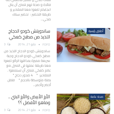
فائدة و صحة لهم نتمنى أن ينال
اعجابكم تابعوا معنا المقادير و
طريقة التحضير : تحضير سناك
صحي…
ساندويتش كودو الدجاج
أطباق رئيسية
اللذيذ من مطبخ كعكي
مايو 21, 2014
3
FOFO
ساندويتش كودو الدجاج اللذيذ من
مطبخ كعكي كودو الدجاج وجبة
سريعة مميزة بمذاقها الرائع تابعوا
معنا طريقة عملها في المنزل مع
عالم كعكي نتمنى أن تستمعوا .
المقادير: * 4 صدور دجاج *
بصلة متوسطة بالحجم * فلفل
أخضر وأحمر…
الأرز الأبيض والأرز البني ..
صحة عامة
وماهو الأفضل ؟؟
مايو 21, 2014
3
FOFO