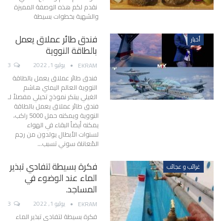
نقدم لكم هذه الوصفة المميزة
والشهية بخطوات بسيطة
فندق طائر عملاق يعمل
أخبار
بالطاقة النووية
يوليو 1, 2022
3
EKRAM
فندق طائر عملاق يعمل بالطاقة
النووية
العالم اليمني هاشم
الغيلي يبتكر نموذج تخيلي مفصلاً لـ
فندق طائر عملاق يعمل بالطاقة
النووية ويمكنه حمل 5000 راكب،
يمكنه أيضاً البقاء في الهواء
لسنوات
الأبطال يولدون من رحِم
المُعاناة
سوني تسبب
…
فكرة بسيطة لتفادي تبذير
غرائب و عجائب
الماء عند الوضوء في
المساجد.
يوليو 1, 2022
3
EKRAM
فكرة بسيطة لتفادي تبذير الماء