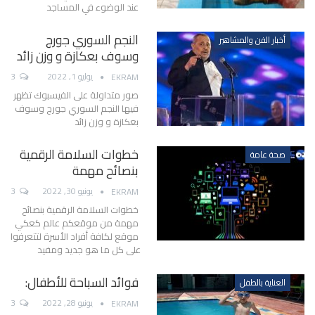
عند الوضوء في المساجد
النجم السوري جورج
أخبار الفن والمشاهير
وسوف بعكازة و وزن زائد
يوليو 1, 2022
3
EKRAM
صور متداولة على الفيسبوك تظهر
فيها النجم السوري جورج وسوف
بعكازة و وزن زائد
خطوات السلامة الرقمية
صحة عامة
بنصائح مهمة
يونيو 30, 2022
3
EKRAM
خطوات السلامة الرقمية بنصائح
مهمة من موقعكم عالم كعكي
موقع لكافة أفراد الأسرة لتتعرفوا
على كل ما هو جديد ومفيد
فوائد السباحة للأطفال:
العناية بالطفل
يونيو 28, 2022
3
EKRAM