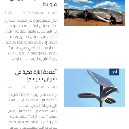
فلوريدا
ديسمبر 6, 2013
3
ALI
قال مسؤولون عن حماية البيئة إن
عشرة حيتان نفقت بعدما سبحت
إلى الشاطيء وانهم يحاولون انقاذ
عشرات من الحيتان الاخرى بعدما
وصلت إلى مياه ضحلة مما يعرضها
للخطر قرب الشاطيء في محمية
ايفرجلايدز الوطنية في جنوب غرب
ولاية فلوريدا. وقالت الادارة…
أعمدة إنارة ذكية في
أخبار
شوارع سويسرا
ديسمبر 6, 2013
3
ALI
وصلت تكنولوجيا إضاءة الشوارع
بأعمدة الإنارة الذكية في سويسرا
إلى مرحلة النجاح. اللمبات
المستخدمة في أعمدة الإنارة هى
لمبات ” ليد – LED ” تحتاج طاقة
أقل وحساسة للحركة تضئ فقط
عند مرور أحد مستخدمي الطريق