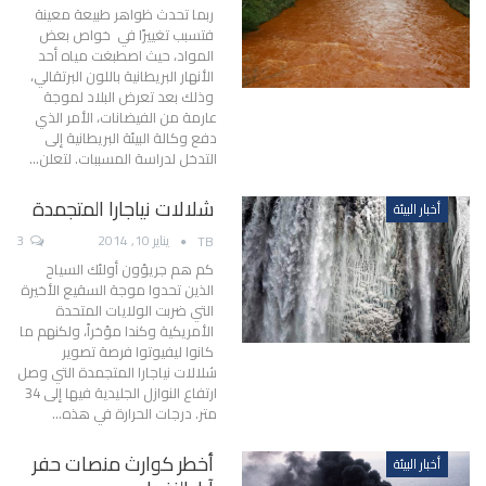
ربما تحدث ظواهر طبيعة معينة
فتسبب تغييرًا في خواص بعض
المواد، حيث اصطبغت مياه أحد
الأنهار البريطانية باللون البرتقالي،
وذلك بعد تعرض البلاد لموجة
عارمة من الفيضانات، الأمر الذي
دفع وكالة البيئة البريطانية إلى
التدخل لدراسة المسببات. لتعلن…
شلالات نياجارا المتجمدة
أخبار البيئة
يناير 10, 2014
3
TB
كم هم جريؤون أولئك السياح
الذين تحدوا موجة السقيع الأخيرة
التي ضربت الولايات المتحدة
الأمريكية وكندا مؤخراً، ولكنهم ما
كانوا ليفيوتوا فرصة تصوير
شلالات نياجارا المتجمدة التي وصل
ارتفاع النوازل الجليدية فيها إلى 34
متر. درجات الحرارة في هذه…
أخطر كوارث منصات حفر
أخبار البيئة