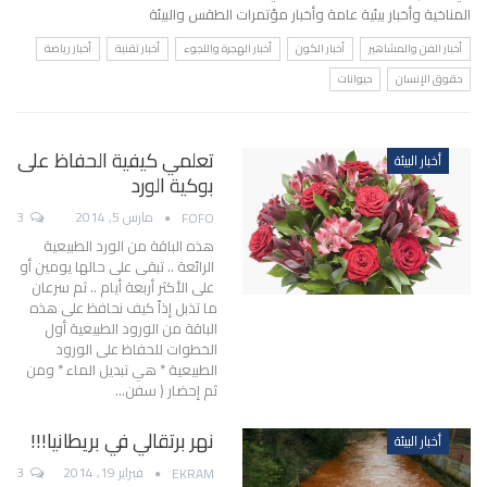
المناخية وأخبار بيئية عامة وأخبار مؤتمرات الطقس والبيئة
أخبار الفن والمشاهير
أخبار الكون
أخبار الهجرة واللجوء
أخبار تقنية
أخبار رياضة
حقوق الإنسان
حيوانات
تعلمي كيفية الحفاظ على
أخبار البيئة
بوكية الورد
مارس 5, 2014
3
FOFO
هذه الباقة من الورد الطبيعية
الرائعة .. تبقى على حالها يومين أو
على الأكثر أربعة أيام .. ثم سرعان
ما تذبل إذاً كيف نحافظ على هذه
الباقة من الورود الطبيعية أول
الخطوات للحفاظ على الورود
الطبيعية * هي تبديل الماء * ومن
ثم إحضار ( سفن…
نهر برتقالي في بريطانيا!!!
أخبار البيئة
فبراير 19, 2014
3
EKRAM