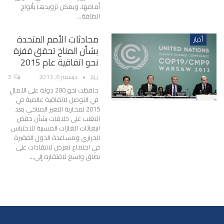
أمامها، ويمكن تزويدها بألواح
الطاقة…
محادثات الأمم المتحدة
أخبار
بشأن المناخ تحقق قفزة
نحو اتفاقية عام 2015
ديسمبر 6, 2013
3
ALI
حافظت نحو 200 دولة على الآمال
في التوصل لاتفاقية عالمية في
2015 لمحاربة التغير المناخي بعد
التغلب على خلافات بشأن خفض
انبعاثات الغازات المسببة للاحتباس
الحراري ومساعدة الدول الفقيرة
في اجتماع تعرض لانتقادات على
نطاق واسع لافتقاره إلى…