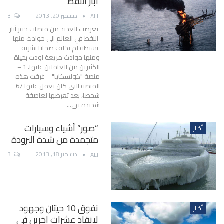
آبار النفط
ديسمبر 20, 2013
3
ALI
تعرضت العديد من منصات حفر آبار
النفط في العالم الى حوادث منها
بسيطة لم تخلف ضحايا بشرية
ومنها حوادث مريعة اودت بحياة
الكثيرين من العاملين عليها. 1 –
منصة "كولسكايا" – غرقت هذه
المنصة التي كان يعمل عليها 67
شخصا، بعد تعرضها لعاصفة
شديدة في…
“صور” أشياء وسيارات
أخبار
متجمدة من شدة البرودة
ديسمبر 18, 2013
3
ALI
نفوق 10 حيتان وجهود
أخبار
لانقاذ عشرات اخرين في