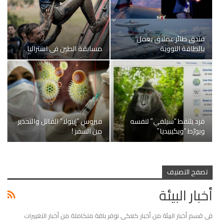
فندق طائر عملاق يعمل
بالطاقة النووية
مسابقة الطين في استراليا
قرد يلتقط “سيلفي” لنفسه
فيروس “إيبولا” القاتل والتحذير
ويورّط “ويكيبيديا”
من السفر !
تصفح التصنيف
أخبار البيئة
في قسم أخبار البيئة من أخبار كعكي نوفر باقة متكاملة من أخبار التغييرات