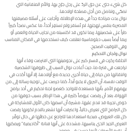
كل شيء حتى عن حق الردّ على رجل جرّح بها، والأم المتفانية التي
تضحّي وتناضل من أجل مصلحة اولادها.
نوال بدت مرتاحة جداً في هذه الإطلالة، وأجابت على أسئلة مضيفتها
المصرية بنفس لهجتها، لم تُستفز ولم تستفِز أحداً، ما عكس نضجاً كبيراً
طرأ على شخصيتها، ربما تكون قد اكتسبته من تجارب الحياة والعمر، أو
ربما أيضاً بسبب دبلوماسية تعلمت كيف تستخدمها في المكان المناسب
وفي التوقيت الصحيح.
نوال ولجان التحكيم
الحلقة ركزت في قسم كبير على نجوميتها التي افترضت وفاء أنها
تراجعت في فترة ما، حيث أعادت نوال السبب إلى ظروفها الشخصية
وانتقالها من حياة إلى حياة أخرى جديدة مع أولادها، إلا أنها أكدت في
الوقت نفسه، أن البريق لا يخبو أبداً، كما حرصت على توجيه رسالة إلى من
يهمهم الأمر، بأنها مستعدة للتواجد كعضو لجنة تحكيم في أحد برامج
الهواة، بعد أن رفضت عروضاً كثيرة في هذا الإطار، بسبب خوفها من
خوض تجربة قد تندم عليها، مشيرة أن اسمها كان الأول للمشاركة في
كل البرامج التي تعرض حالياً، واعترفت أنها تشعر بالندم لكونها رفضت
كل تلك العروض، مبدية استعدادها للتراجع عن خطئها في حال توفّر
العرض الجيد الذي يناسبها، مشددة على أنها فنانة “أكاديمية” ويمكنها
أن تقيم الأصوات لأنها درست في معهد .