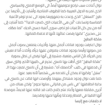
نوال أعادت سبب تراجع نجوميتها أيضاً، الى الوضع الامني والسياسي
الذي تمر به الدول العربية كما للظروف الانتاجية، وأشارت إلى تأخرها عن
طرح “السنغل” الذي وعدت به جمهورها يعود الى عدم توفر الأغنية
المناسبة وتساءلت “أين هي الأغنيات التي كسرت الدنيا؟” كما أشارت إلى
أنه من بين كل الأغنيات لم تضرب سوى أغنية حسين الديك “لما ضمّك
على صديري” لكنها رفضت غنائها، لأنها لا تحفظ كلماتها.
ملكة البطيخ
نوال اعترفت بوجود فنانات أجمل منها، وأخريات يتمتعن بصوت أجمل
من صوتها وأيضا بوجود فنانات يتفوقن عليها جرأة، وأكدت أننا لا نعيش
زمن الجرأة، لأنّ الناس متعبة، مشيرة إلى أنها ترفض ان تطل بصورة
“ملكة البطيخ” التي أطلت بها نانسي عجرم في كليبها الأخير، والتي سبق
أن قدمتها في كليب “أخاصمك آه”، مشيرة إلى أن نانسي تميزت بهذا الـ
“ستيل” ولكنها لا يمكن أن تقدمه هي شخصياً لأنه بعيد عنها.
كما نفت نوال وجود مشاكل بينهما، وأوضحت انها قالت عن نانسي في
بداية انطلاقتها “في ناس من فانزاتي صاروا نجوم” ولكن هناك من
أجرى مقابلة معها وأعاد نشر كلام كانت قد قالته عنها قديماً، موضحة
أنها التقيتا في المطار وتحدثتا وبأنها تحبها وتقدرها.
لا خلافات مع إليسا