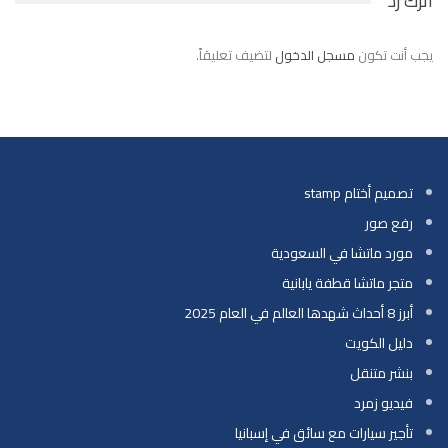
اترك رد
يجب أنت تكون
مسجل الدخول
لتضيف تعليقاً.
تصميم أختام stamp
رفع صور
مورد ماتشا في السعودية
متجر ماتشا قطفة يابانية
أبرز 8 أحداث شهدها العالم في العام 2025
دليل الكويت
بنشر متنقل
فيديو زمرد
تأجير سيارات مع سائق في إسبانيا