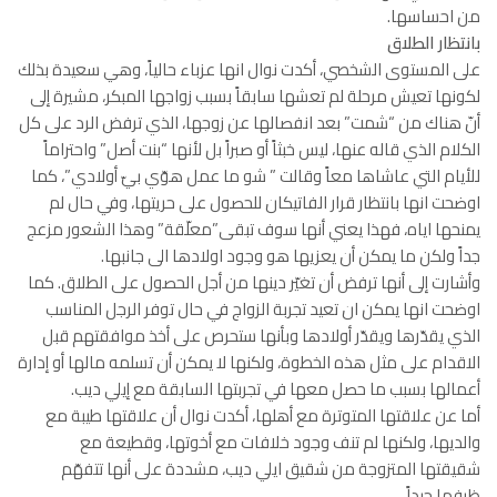
من احساسها.
بانتظار الطلاق
على المستوى الشخصي، أكدت نوال انها عزباء حالياً، وهي سعيدة بذلك
لكونها تعيش مرحلة لم تعشها سابقاً بسبب زواجها المبكر، مشيرة إلى
أنّ هناك من “شمت” بعد انفصالها عن زوجها، الذي ترفض الرد على كل
الكلام الذي قاله عنها، ليس خبثاً أو صبراً بل لأنها “بنت أصل” واحتراماً
للأيام التي عاشاها معاً وقالت ” شو ما عمل هوّي بيّ أولادي”، كما
اوضحت انها بانتظار قرار الفاتيكان للحصول على حريتها، وفي حال لم
يمنحها اياه، فهذا يعني أنها سوف تبقى”معلّقة” وهذا الشعور مزعج
جداً ولكن ما يمكن أن يعزيها هو وجود اولادها الى جانبها.
وأشارت إلى أنها ترفض أن تغيّر دينها من أجل الحصول على الطلاق. كما
اوضحت انها يمكن ان تعيد تجربة الزواج في حال توفر الرجل المناسب
الذي يقدّرها ويقدّر أولادها وبأنها ستحرص على أخذ موافقتهم قبل
الاقدام على مثل هذه الخطوة، ولكنها لا يمكن أن تسلمه مالها أو إدارة
أعمالها بسبب ما حصل معها في تجربتها السابقة مع إيلي ديب.
أما عن علاقتها المتوترة مع أهلها، أكدت نوال أن علاقتها طيبة مع
والديها، ولكنها لم تنف وجود خلافات مع أخوتها، وقطيعة مع
شقيقتها المتزوجة من شقيق ايلي ديب، مشددة على أنها تتفهّم
ظرفها جيداً.