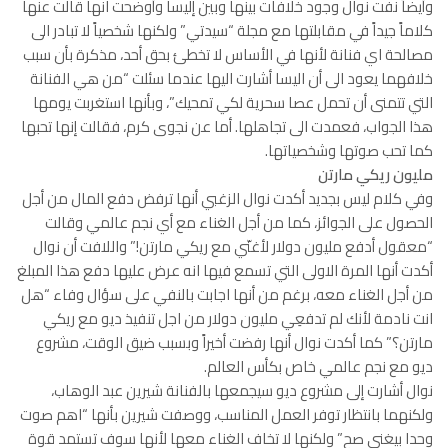
وأيضاً نفت نوال وجود خلافات بينها وبين إليسا وأوضحت انها قالت عنها
كلاماً جيداً في مقابلتها مع مجلة “سيدتي” ولكنها شخصياً لا تبادر الى
مصالحة اي فنانة لأنها في الأساس لا تخطئ بحق أحد، مذكرة بأن سبب
خلافهما يعود الى أن اليسا أشارت اليها عندما سئلت “من هي الفنانة
التي تتمنى أن تحمل عصا سحرية لكي تمحيك”، وبأنها استغربت يومها
هذا الجواب، فعمدت الى تجاهلها. أما عن نجوى كرم، فقالت إنها تحبها
كما تحب صوتها وشخصياتها.
مليون ريكي مارتن
وفي كلام ليس بجديد أكدت نوال الزغبي أنها ترفض دفع المال من أجل
الحصول على الجوائز، كما من أجل الغناء مع أي نجم عالمي وقالت
“معقول أدفع مليون دولار لأغنّي مع ريكي مارتن!” واللافت أن نوال
أكدت أنها المرة الاولى التي تسمع فيها انه عرض عليها دفع هذا المبلغ
من أجل الغناء معه، برغم من أنها اجابت بالنفي على سؤال وفاء “هل
انت نادمة لأنك لم تدفعِي مليون دولار من اجل تنفيذ ديو مع ريكي
مارتن؟” كما أكدت نوال أنها رفضت أخيراً وبسبب ضيق الوقت، مشروع
ديو مع نجم عالمي خاص بكأس العالم.
نوال أشارت إلى مشروع ديو سيجمعها بالفنانة شيرين عبد الوهاب،
ولكنهما بانتظار توفر العمل المناسب، ووصفت شيرين بأنها “اهم صوت
وحدا بيغني صح” ولكنها لا تخاف الغناء معها لأنها سوف تستمد قوة