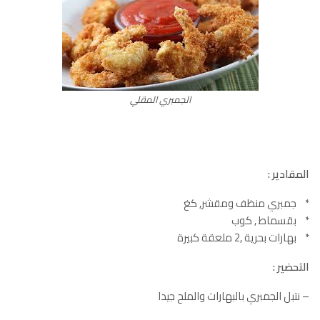
الجمبري المقلي
المقادير :
* جمبري منظف ومقشر, كغ
* بقسماط , كوب
* بهارات بحرية ,2 ملعقة كبيرة
التحضير :
– نتبل الجمبري بالبهارات والملح جيدا