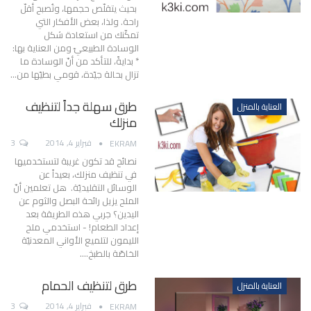
بحيث يتقلّص حجمها، وتُصبح أقلّ
راحة. ولذا، بعض الأفكار التي
تمكّنك من استعادة شكل
الوسادة الطبيعيّ ومن العناية بها:
* بدايةً، للتأكد من أنّ الوسادة ما
تزال بحالة جيّدة، قومي بطيّها من…
طرق سهلة جداً لتنظيف
العناية بالمنزل
منزلك
فبراير 4, 2014
3
EKRAM
نصائح قد تكون غريبة لتستخدميها
في تنظيف منزلك، بعيداً عن
الوسائل التقليديّة. هل تعلمين أنّ
الملح يزيل رائحة البصل والثوم عن
اليدين؟ جربي هذه الطريقة بعد
إعداد الطعام! - استخدمي ملح
الليمون لتلميع الأواني المعدنيّة
الخاصّة بالطبخ.…
طرق لتنظيف الحمام
العناية بالمنزل
فبراير 4, 2014
3
EKRAM