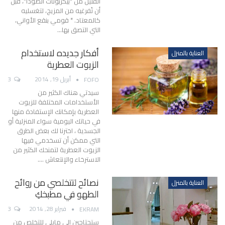
القليل من "بيكربونات الصودا"، قبل
أن تُفرغيه من المزيج، لتغسليه
كالمعتاد. * قومي بنقع الأواني،
التي التصق بها…
أفكار جديده لاستخدام
العناية بالمنزل
الزيوت العطرية
أبريل 19, 2014
3
FOFO
سيدتي هناك الكثير من
الأستخدامات المختلفة للزيوت
العطرية بإمكانك الإستفادة منها
في حياتك اليومية سواء المنزلية أو
الجسدية ، اخترنا لك بعض الطرق
التي ممكن أن تسخدمي فيها
الزيوت العطرية لتمنحك الكثير من
الاسترخاء والإنتعاش .…
نصائح لتتخلصي من روائح
العناية بالمنزل
الطهو في مطبخكِ
فبراير 28, 2014
3
EKRAM
ستحتاجين إلى مايلي للتخلص من