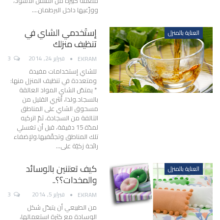
ملعقة كبيرة من الفلفل الأسود،
ووزّعيها داخل البرطمان.…
إستَخدمي الشاي في
العناية بالمنزل
تنظيف منزلك
فبراير 24, 2014
3
EKRAM
للشاي إستخدامات مفيدة
ومتعددة في تنظيف المنزل منها:
* يمتصّ الشاي المواد العالقة
بالسجاد.ولذا، أنثري القليل من
مسحوق الشاي على المناطق
التالفة من السجادة، ثمّ اتركيه
لمدّة 15 دقيقة، قبل أن تغسلي
تلك المناطق وتجفّفيها.ولإضفاء
رائحة زكيّة على…
كيف تعتنين بالوسائد
العناية بالمنزل
والمخدات؟؟..
فبراير 5, 2014
3
EKRAM
من الطبيعي أن يتبدّل شكل
الوسادة مع كثرة استعمالها،