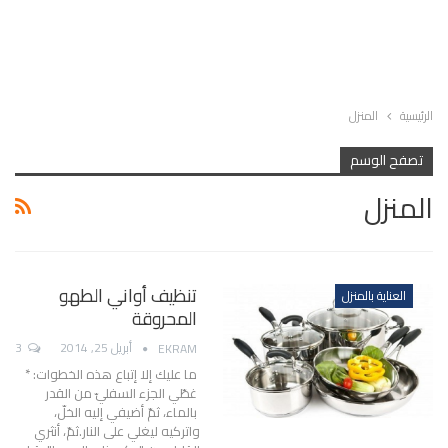
الرئيسية
المنزل
تصفح الوسم
المنزل
تنظيف أواني الطهو
العناية بالمنزل
المحروقة
أبريل 25, 2014
3
EKRAM
ما عليك إلا إتباع هذه الخطوات: *
غطّي الجزء السفليّ من القدر
بالماء، ثمّ أضيفي إليه الخلّ،
واتركيه ليغلي على النار.ثمّ، أنثري