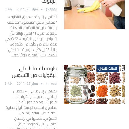
الرفوف
فبراير 25, 2014
3
EKRAM
تحتاجين إلى: *مسحوق التنظيف.
*قماش ناعم. *صناديق. *مناشف
ورقيّة. طريقة التنظيف الفعالة
للرفوف هي: 1* ابدئي بإزالة كلّ
الأغراض من على الرفوف. 2* ضعي
هذه الأغراض كلّها في صندوق،
جانباً. 3* إن كثُرت الرفوف، فابدئي
بتنظيف تلك العلوية نزولاً نحو…
طريقة للحفاظ على
العناية بالمنزل
البقوليات من التسوس
فبراير 25, 2014
3
EKRAM
تحتاجين إلى ما يلي: - برطمان
زجاجي. - حبوب أو بقوليات. -
فلفل أسود مطحون أو غير
مطحون (حسب الرغبة). أول خطوة:
للحفاظ على البقوليات من
التسوّس، ضعيها في برطمان
زجاجي. ثاني خطوة: أضيفي