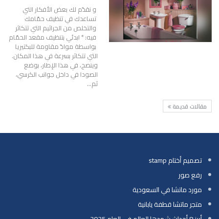
و نقدّم لك بعض الأفكار التي
تساعدك في تنظيف حمّامك
والتخلص من الجراثيم التي تتكاثر
فيه: * ابدئي بتنظيف مقعد الحمّام
بواسطة موادّ مقاومة للبكتيريا
التي تتكاثر بسرعة في هذا المكان.
وينصح، في هذا الإطار، بوضع
الصودا في داخل جوانب الكرسي،
ثم…
مقالات قديمة
تصميم أختام stamp
رفع صور
مورد ماتشا في السعودية
متجر ماتشا قطفة يابانية