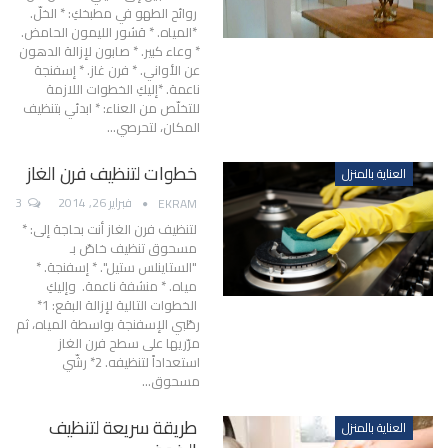
روائح الطهو في مطبخكِ: * الخلّ.
*المياه. * قشور الليمون الحامض.
* وعاء كبير. * صابون لإزالة الدهون
عن الأواني. * فرن غاز. * إسفنجة
ناعمة. *إليكِ الخطوات اللازمة
للتخلّص من العناء: * ابدئي بتنظيف
المكان، لتحرصي…
خطوات لتنظيف فرن الغاز
العناية بالمنزل
فبراير 26, 2014
3
EKRAM
لتنظيف فرن الغاز أنت بحاجة إلى: *
مسحوق تنظيف خاصّ بـ
"الستاينلس ستيل". * إسفنجة. *
مياه. * منشفة ناعمة. وإليكِ
الخطوات التالية لإزالة البقع: 1*
رطّبي الإسفنجة بواسطة المياه، ثم
مرّريها على سطح فرن الغاز
استعداداً لتنظيفه. 2* رشّي
مسحوق…
طريقة سريعة لتنظيف
العناية بالمنزل