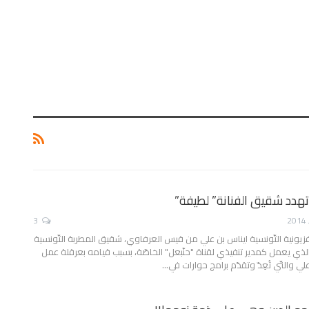
هدد شقيق الفنانة” لطيفة”
3
فزيونية التّونسية ايناس بن علي من قيس العرفاوي، شقيق المطربة التّونسية
ذي يعمل كمدير تنفيذي لقناة "حنّبعل" الخاصّة، بسبب قيامه بعرقلة عمل
ي والتّي تُعِدّ وتقدّم برامج حوارات في…