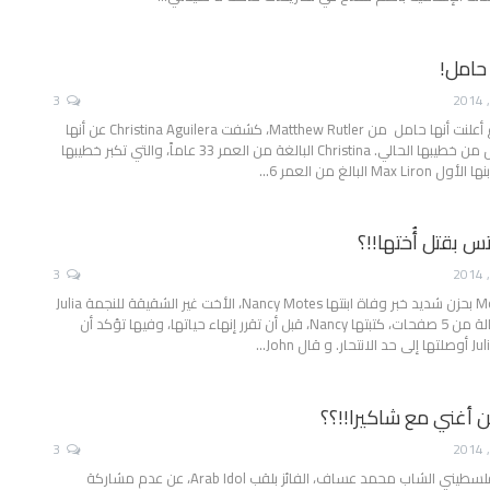
 حامل!
3
بعد خطوبتها بأسبوع أعلنت أنها حامل من Matthew Rutler، كشفت Christina Aguilera عن أنها
تنتظر مولودها الأول من خطيبها الحالي. Christina البالغة من العمر 33 عاماً، والتي تكبر خطيبها
تس بقتل أُختها!!؟
3
بعد إعلان عائلة Motes بحزن شديد خبر وفاة ابنتها Nancy Motes، الأخت غير الشقيقة للنجمة Julia
Roberts، ظهرت رسالة من 5 صفحات، كتبتها Nancy، قبل أن تقرر إنهاء حياتها، وفيها تؤكد أن
أغني مع شاكيرا!!؟؟
3
لقد كشف الفنان الفلسطيني الشاب محمد عساف، الفائز بلقب Arab Idol، عن عدم مشاركة