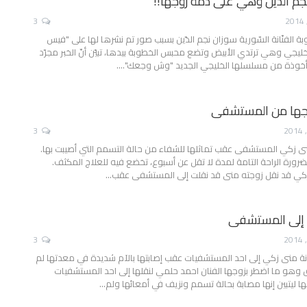
م الدين وهي على ذمة زوجها!!
3
بة الفنّانة السّورية سوزان نجم الدّين بسبب صور تم نشرها لها على "فيس
ليجي وهي ترتدي الأبيض وتضع محبس الخطوبة بيدها، تبيّن أنّ الخبر مجرّد
 مأخوذة من مسلسلها الخليجي الجديد "وش وجعك".…
جها من المستشفى
3
منى زكي المستشفى عقب تماثلها للشفاء من حالة التسمم التي أصيبت بها.
ضرورة الراحة التامة لمدة لا تقل عن أسبوع، تخضع فيه للعلاج المكثف.
 زكي قد نقل زوجته منى قد نقلت إلى المستشفى عقب…
 إلى المستشفى
3
انة منى زكي إلى احد المستشفيات عقب إصابتها بالآم شديدة في معدتها لم
ق وهو ما اضطر بزوجها الفنان احمد حلمي لنقلها إلى احد المستشفيات
ا ليتبين إنها مصابة بحالة تسمم ونزيف في أمعائها ولم…