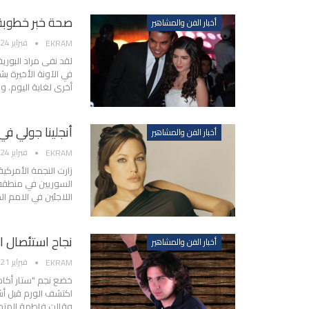
صحة خبر خطوبة 
أخبار الفن والمشاهير
فبراير 24, 2014
EKRAM
لقد نفى مراد البوري
في الآونة الأخيرة بشك
أخرى لغاية اليوم. وع
أنجلينا جولي في 
أخبار الفن والمشاهير
فبراير 24, 2014
EKRAM
السوريين في منطقة ز
اللاجئين في الامم ا
نجاح استئصال ا
أخبار الفن والمشاهير
فبراير 21, 2014
EKRAM
خضع نجم "ستار أكاد
اكتشف الورم قبل أشه
وقالت فاطمة المتح