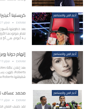
كريستينا أغيليرا
أخبار الفن والمشاهير
فبراير 21, 2014
EKRAM
بـ 4 أعوام، هي أمّ لابنها الأول Max Liron البالغ من العمر 6…
إتهام جوليا روبر
أخبار الفن والمشاهير
فبراير 13, 2014
EKRAM
شقيقتها Julia Roberts أوصلتها إلى حد الانتحار. و قال John…
محمد عساف لن 
أخبار الفن والمشاهير
فبراير 11, 2014
EKRAM