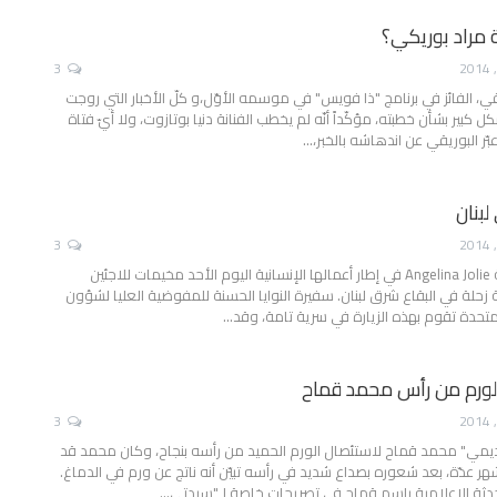
مراد بوريكي؟
3
قي، الفائز في برنامج "ذا فويس" في موسمه الأوّل،و كلّ الأخبار التي روجت
ل كبير بشأن خطبته، مؤكّداً أنّه لم يخطب الفنانة دنيا بوتازوت، ولا أيّ فتاة
بّر البوريقي عن اندهاشه بالخبر،…
لبنان
3
زارت النجمة الأمركية Angelina Jolie في إطار أعمالها الإنسانية اليوم الأحد مخيمات للاجئين
حلة في البقاع شرق لبنان. سفيرة النوايا الحسنة للمفوضية العليا لشؤون
لمتحدة تقوم بهذه الزيارة في سرية تامة، وقد…
لورم من رأس محمد قماح
3
يمي" محمد قماح لاستئصال الورم الحميد من رأسه بنجاح، وكان محمد قد
ر عدّة، بعد شعوره بصداع شديد في رأسه تبيّن أنه ناتج عن ورم في الدماغ.
دثة الإعلامية باسم قماح في تصريحات خاصة لـ"سيدتي…