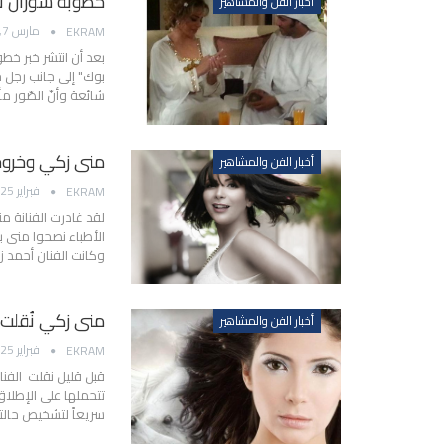
خطوبة سوزان نج
أخبار الفن والمشاهير
مارس 7, 2014
EKRAM
بعد أن انتشر خبر خطو
بوك" إلى جانب رجل خ
شائعة وأنّ الصّور
منى زكي وخرو
أخبار الفن والمشاهير
فبراير 25, 2014
EKRAM
لقد غادرت الفنانة 
الأطباء نصحوا منى ب
وكانت الفنان أحمد
منى زكي نُقلت
أخبار الفن والمشاهير
فبراير 25, 2014
EKRAM
قبل قليل نقلت الفن
تتحملها على الإطلا
سريعاً لتشخيص حالته