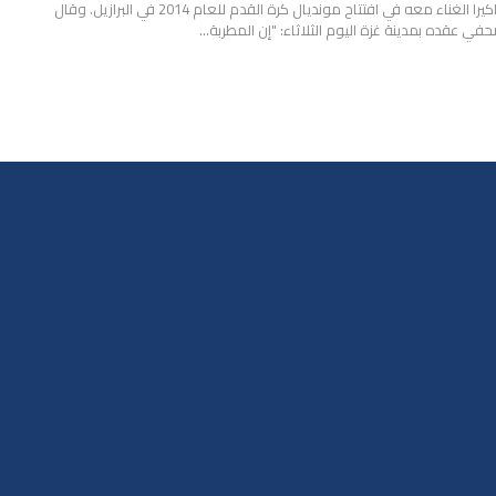
المطربة العالمية شاكيرا الغناء معه في افتتاح مونديال كرة القدم للعام 2014 في البرازيل. وقال
 عقده بمدينة غزة اليوم الثلاثاء: "إن المطربة…