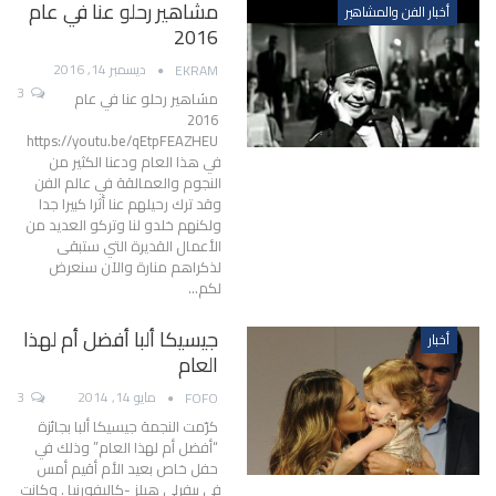
مشاهير رحلو عنا في عام
أخبار الفن والمشاهير
2016
ديسمبر 14, 2016
EKRAM
3
مشاهير رحلو عنا في عام
2016
https://youtu.be/qEtpFEAZHEU
في هذا العام ودعنا الكثير من
النجوم والعمالقة في عالم الفن
وقد ترك رحيلهم عنا أثرا كبيرا جدا
ولكنهم خلدو لنا وتركو العديد من
الأعمال القديرة التي ستبقى
لذكراهم منارة والآن سنعرض
لكم…
جيسيكا ألبا أفضل أم لهذا
أخبار
العام
مايو 14, 2014
3
FOFO
كرّمت النجمة جيسيكا ألبا بجائزة
“أفضل أم لهذا العام” وذلك في
حفل خاص بعيد الأم أقيم أمس
في بيفرلي هيلز -كاليفورنيا . وكانت