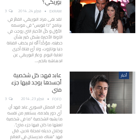
بوريكي؟
فبراير 24, 2014
3
EKRAM
لقد نفى مراد البوريقي، الفائز في
برنامج "ذا فويس" في موسمه
الأوّل،و كلّ الأخبار التي روجت في
الآونة الأخيرة بشكل كبير بشأن
خطبته، مؤكّداً أنّه لم يخطب الفنانة
دنيا بوتازوت، ولا أيّ فتاة أخرى
لغاية اليوم. وعبّر البوريقي عن
اندهاشه بالخبر،…
عابد فهد: كل شخصية
أخبار
أجسدها يوجد فيها جزء
مني
فبراير 23, 2014
3
FOFO
أكد الممثل السوري عابد فهد أن
أي دور يقدمه، يستعير من نفسه
ما يشبه الشخصية "ما في شخصية
لعبتها ما كان فيها جزء مني".
وخلال حديثه لمجلة نادين، قال
فهد "هناك مدرستان في العالم