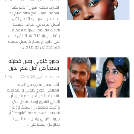
اختارت مجلة “بيبول” الأمريكية
النجمة لوبيتا نيونج بطلة فيلم 12
عاما من العبودية لتحمل لقب
أجمل امرأه في العالم، حسبما
افادت القائمة السنوية للمجلة.
وقالت نيونج /31 عاما/ التي حازت
على جائزة اوسكار كافضل ممثلة
مساعدة عن دورها في…
جورج كلوني يعلن خطبته
أخبار
رسمياً من أمل علم الدين
أبريل 29, 2014
3
FOFO
أكد مصدر مقرب من النجم
العالمي جورج كلوني والمحامية
اللبنانية الأصل أمل علم الدين، أن
الثنائي الشهير إرتبطا بشكل جدّي
وأصبحا مخطوبين رسمياً. وذكر
المصدر نفسه لمجلة “People” أن
جورج كلوني وامل علم الدين لا
يحاولان التكتم على…