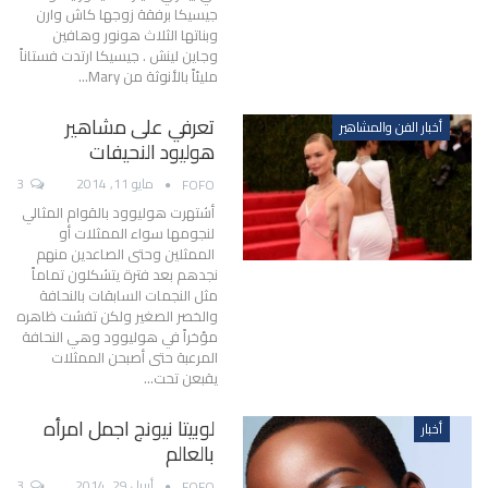
جيسيكا برفقة زوجها كاش وارن
وبناتها الثلاث هونور وهافين
وجاين لينش . جيسيكا ارتدت فستاناً
مليئاً بالأنوثة من Mary…
تعرفي على مشاهير
أخبار الفن والمشاهير
هوليود النحيفات
مايو 11, 2014
3
FOFO
أشتهرت هوليوود بالقوام المثالي
لنجومها سواء الممثلات أو
الممثلين وحتى الصاعدين منهم
نجدهم بعد فترة يتشكلون تماماً
مثل النجمات السابقات بالنحافة
والخصر الصغير ولكن تفشت ظاهره
مؤخراً في هوليوود وهي النحافة
المرعبة حتى أصبحن الممثلات
يقبعن تحت…
لوبيتا نيونج اجمل امرأه
أخبار
بالعالم
أبريل 29, 2014
3
FOFO