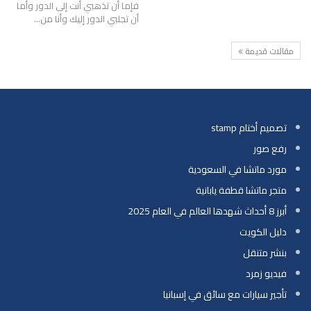
فإما أن تذهبي أنت إلى الدور وأما
أن تجلبي الدور إليك وأنا من…
مقالات قديمة
تصميم أختام stamp
رفع صور
مورد ماتشا في السعودية
متجر ماتشا قطفة يابانية
أبرز 8 أحداث شهدها العالم في العام 2025
دليل الكويت
بنشر متنقل
فيديو زمرد
تأجير سيارات مع سائق في إسبانيا