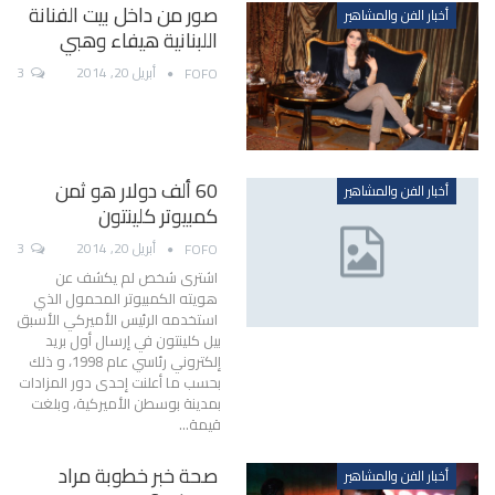
صور من داخل بيت الفنانة
أخبار الفن والمشاهير
اللبنانية هيفاء وهبي
أبريل 20, 2014
3
FOFO
60 ألف دولار هو ثمن
أخبار الفن والمشاهير
كمبيوتر كلينتون
أبريل 20, 2014
3
FOFO
اشترى شخص لم يكشف عن
هويته الكمبيوتر المحمول الذي
استخدمه الرئيس الأميركي الأسبق
بيل كلينتون في إرسال أول بريد
إلكتروني رئاسي عام 1998، و ذلك
بحسب ما أعلنت إحدى دور المزادات
بمدينة بوسطن الأميركية، وبلغت
قيمة…
صحة خبر خطوبة مراد
أخبار الفن والمشاهير