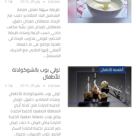
يناير 28, 2016
3
EKRAM
طريقة سهلة لعمل صلصة
البشاميل اليك المقادير: حليب: ليتر
الزبدة: ملعقتان كبيرتان دقيق:
ملعقتان كبيرتان ملح: رشّة مكعب
ماجي حسب الرغبة وهذه طريقة
التحضير: قومي بتذويب الزبدة في
طنجرة توضع على نار خفيفة.
أضيفي إليها الطحين مع التحريك
المستمرّ،…
لولي بوب بالشوكولاتة
أطعمة للأطفال
للأطفال
يناير 28, 2016
3
EKRAM
لولي بوب بالشوكولاتة للأطفال
وهذه المقادير: دقيق: كوبان
(لخليط الكيك) ملح: ثلاثة أرباع
الملعقة الصغيرة (لخليط الكيك)
بيكنج بودر: ملعقة صغيرة (لخليط
الكيك) بياض البيض: 4 حبات (بيض
كبير الحجم، لخليط الكيك) السكر
الناعم: كوب (الحبيبات، لخليط…