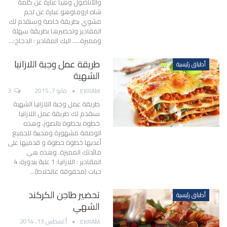
والأناضول وهيا عبارة عن كلمة
شاه اروماوهو عبارة عن لحم
مشوي بطريقة خاصة وسنقدم لك
المقادير وتحضيرها بطريقة سهلة
ومميزة..... اليك المقادير : الدجاج:…
طريقة عمل وجبة اللازانيا
أطباق رئيسية
الشهية
مايو 7, 2015
3
EKRAM
طريقة عمل وجبة اللازانيا الشهية
سنقدم لك طريقة عمل اللازانيا
خطوة بخطوة بالصور، وهذه
الوصفة مشهورة ومحببة للجميع
أعديها خطوة خطوة و قدميها على
مائدتك المميزة. وهذه هي
المقادير : اللازانيا: 1 علبة بندورة: 4
حبات (مخفوقة عالخلاط)…
تحضير طاجن الكركند
أطباق رئيسية
الشهي
أغسطس 13, 2014
EKRAM