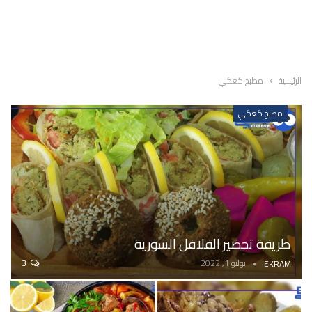
الرئيسية
مطبخ كعكي
مطبخ كعكي
طريقة تحضير الفلافل السورية
يوليو 1, 2022
3
EKRAM