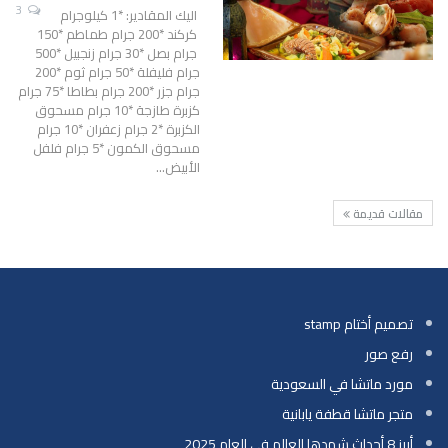
3
اليك المقادير: *1 كيلوجرام
كركند *200 جرام طماطم *150
جرام بصل *30 جرام زنجبيل *500
جرام فليفلة *50 جرام ثوم *200
جرام جزر *200 جرام بطاطا *75 جرام
كزبرة طازجة *10 جرام مسحوق
الكزبرة *2 جرام زعفران *10 جرام
مسحوق الكمون *5 جرام فلفل
الأبيض…
مقالات قديمة
تصميم أختام stamp
رفع صور
مورد ماتشا في السعودية
متجر ماتشا قطفة يابانية
أبرز 8 أحداث شهدها العالم في العام 2025