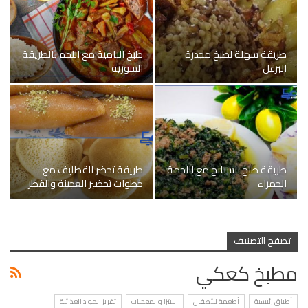
طريقة سهلة لطبخ مجدرة
طبخ البامية مع اللحم بالطريقة
البرغل
السورية
طريقة طبخ السبانخ مع اللحمة
طريقة تحضر القطايف مع
الحمراء
خطوات تحضير العجينة والقطر
تصفح التصنيف
مطبخ كعكي
أطباق رئيسية
أطعمة للأطفال
البيتزا والمعجنات
تفريز المواد الغذائية