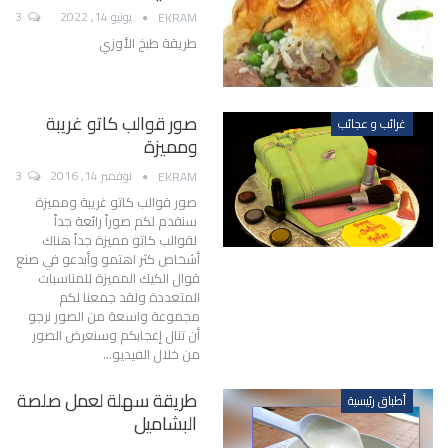
يونيو 14, 2022
3
EKRAM
طريقة طبخ الأوزي
صور قوالب كاتو غريبة
غرائب و عجائب
ومميزة
نوفمبر 14, 2016
3
EKRAM
صور قوالب كاتو غريبة ومميزة
سنقدم لكم صوراً رائعة جداً
لقوالب كاتو مميزة جداً هناك
أشخاص كثر اهتمو وأبدعو في صنع
قوال الكيك المميزة للمناسبات
المتعددة ولقد جمعنا لكم
مجموعة واسعة من الصور نرجو
أن تنال إعجابكم وسنعرض الصور
من خلال الفيديو…
طريقة سهلة لعمل صلصة
أطباق رئيسية
البشاميل