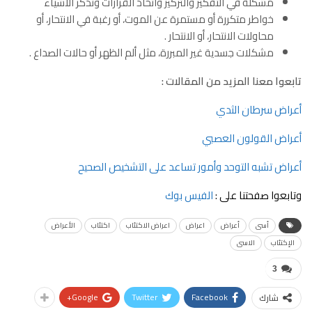
مشكلة في التفكير والتركيز واتخاذ القرارات وتذكّر الأشياء
خواطر متكررة أو مستمرة عن الموت، أو رغبة في الانتحار، أو
محاولات الانتحار، أو الانتحار .
مشكلات جسدية غير المبررة، مثل ألم الظهر أو حالات الصداع .
تابعوا معنا المزيد من المقالات :
أعراض سرطان الثدي
أعراض القولون العصبي
أعراض تشبه التوحد وأمور تساعد على التشخيص الصحيح
وتابعوا صفحتنا على :
الفيس بوك
أسى
أعراض
اعراض
اعراض الاكتئاب
اكتئاب
الأعراض
الإكتئاب
الاسى
3
Google+
Twitter
Facebook
شارك