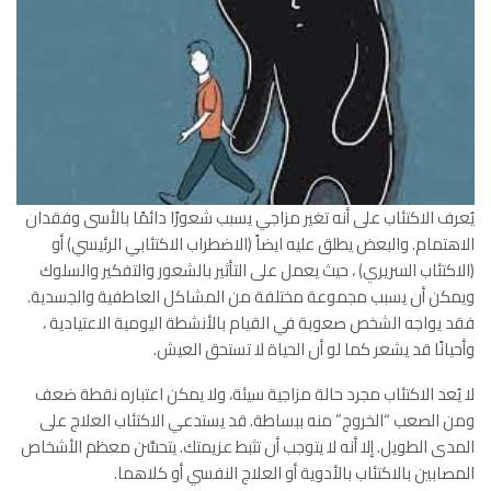
يُعرف الاكتئاب على أنه تغير مزاجي يسبب شعورًا دائمًا بالأسى وفقدان
الاهتمام. والبعض يطلق عليه ايضاً (الاضطراب الاكتئابي الرئيسي) أو
(الاكتئاب السريري) ، حيث يعمل على التأثير بالشعور والتفكير والسلوك
ويمكن أن يسبب مجموعة مختلفة من المشاكل العاطفية والجسدية.
فقد يواجه الشخص صعوبة في القيام بالأنشطة اليومية الاعتيادية ،
وأحيانًا قد يشعر كما لو أن الحياة لا تستحق العيش.
لا يُعد الاكتئاب مجرد حالة مزاجية سيئة، ولا يمكن اعتباره نقطة ضعف
ومن الصعب “الخروج” منه ببساطة. قد يستدعي الاكتئاب العلاج على
المدى الطويل. إلا أنه لا يتوجب أن تثبط عزيمتك. يتحسَّن معظم الأشخاص
المصابين بالاكتئاب بالأدوية أو العلاج النفسي أو كلاهما.