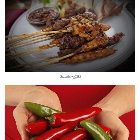
طبق-الساتيه