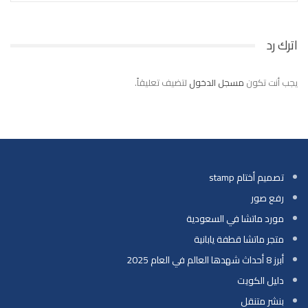
اترك رد
يجب أنت تكون
مسجل الدخول
لتضيف تعليقاً.
تصميم أختام stamp
رفع صور
مورد ماتشا في السعودية
متجر ماتشا قطفة يابانية
أبرز 8 أحداث شهدها العالم في العام 2025
دليل الكويت
بنشر متنقل