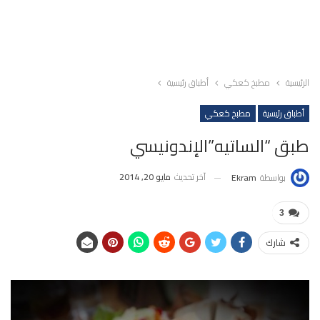
الرئيسية
مطبخ كعكي
أطباق رئيسية
أطباق رئيسية
مطبخ كعكي
طبق “الساتيه”الإندونيسي
آخر تحديث
مايو 20, 2014
بواسطة
Ekram
3
شارك