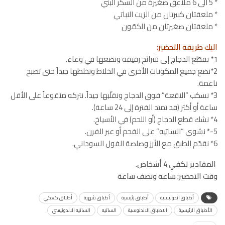
* 5 الى 6 ملاعق صغيرة من السكر البني
* ملعقتان كبيرتان من الزيت النباتي
* ملعقتان صغيرتان من الكمّون
اليك طريقة التحضير:
1* نقطّع الدجاج إلى شرائح رقيقة ونضعها في وعاء.
2*نضع جميع المكونات الأخرى في الخلاط ونخلطها جيداً حتى تصبح
ناعمة.
3* نسكب “النقعة” فوق الدجاج ونقلّبها جيداً. نتركه منقوعاً على الأقل
ساعة أو أكثر (قد تمتد الفترة إلى 24 ساعة).
4* نشك قطع الدجاج (أو اللحم) في الأسياخ.
5-* نشوي “الساتيه” على الفحم أو عبر الفرن.
6* نقدّم الطبق مع الأرز وصلصة الفول السوداني.
المقادير تكفي 4 أشخاص.
وقت التحضير: ساعة ونصف ساعة
أطباق اندونيسية
أطباق رئيسية
أطباق شهية
أطباق كعكي
الأطباق الرئيسية
الاطباق الاندنوسية
الساتيه
الساتيه الاندونيسي