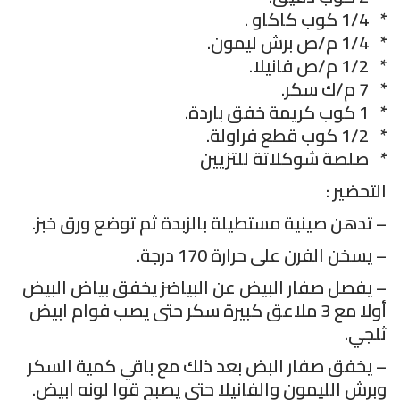
* 1/4 كوب كاكاو .
* 1/4 م/ص برش ليمون.
* 1/2 م/ص فانيلا.
* 7 م/ك سكر.
* 1 كوب كريمة خفق باردة.
* 1/2 كوب قطع فراولة.
* صلصة شوكلاتة للتزيين
التحضير :
– تدهن صينية مستطيلة بالزبدة ثم توضع ورق خبز.
– يسخن الفرن على حرارة 170 درجة.
– يفصل صفار البيض عن البياضز يخفق بياض البيض
أولا مع 3 ملاعق كبيرة سكر حتى يصب فوام ابيض
ثلجي.
– يخفق صفار البض بعد ذلك مع باقي كمية السكر
وبرش الليمون والفانيلا حتى يصبح قوا لونه ابيض.