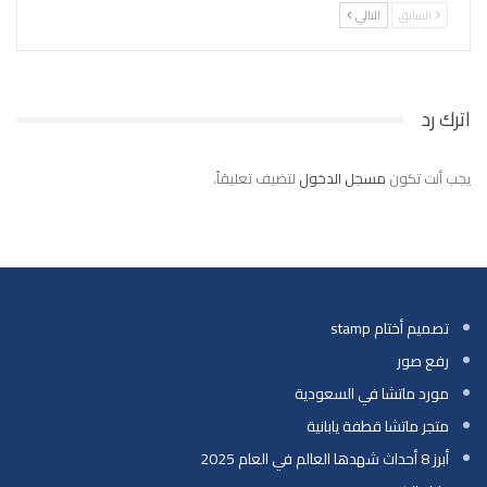
السابق
التالي
اترك رد
يجب أنت تكون
مسجل الدخول
لتضيف تعليقاً.
تصميم أختام stamp
رفع صور
مورد ماتشا في السعودية
متجر ماتشا قطفة يابانية
أبرز 8 أحداث شهدها العالم في العام 2025