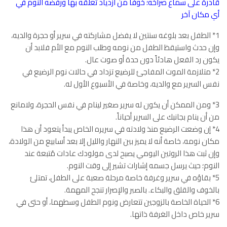
قادرة على سماع صراخه؛ خوفاً من ازدياد تعلقه بها ورفضه النوم في
أي مكان آخر
1* الطفل بعد بلوغه سنتين لا يفضل مشاركته في سرير أو حجرة والديه،
وإن حدث واستيقظ الطفل من نومه وطلب النوم مع الأم فلابد أن
يكون رد الفعل هادئاً دون حدة أو صوت عال.
2* متلازمة الموت المفاجئ للرضيع تزداد في حالات نوم الرضيع في
نفس السرير مع والديه، وخاصة في الأسبوع الأول له.
3* ومن الممكن أن يكون له سرير صغير لينام في نفس الحجرة، ولامانع
من أن ينام بجانبك على السرير أحياناً.
4* إن وضعت الرضيع منذ ولادته في سريره الخاص يبدأ يتعود أن هذا
مكان نومه، خاصة أنه لا يميز بين النهار والليل إلا بعد أسابيع من الولادة،
وإن ثبت هذا الروتين اليومي يصبح لدى مولودك عادات مُتبعة عند
النوم؛ حيث يرسل جسمه إشارات تشير إلى وقت النوم.
5* بقاؤه في سرير وغرفة خاصة مرحلة صعبة على الطفل، تمتلئ
بالخوف والقلق والبكاء. بالصبر والإصرار تنجح المهمة.
6* الحياة الخاصة بالزوجين تتعارض ونوم الطفل وسطهما، أو حتى في
سرير خاص داخل الغرفة ذاتها.