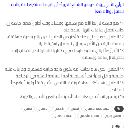
الرأي الثاني يؤكد -وهو الشائع تقريباً- أن النوم المشترك له فوائدة
للطفل والأم معاً:
1* هو فرصة لترابط الأم مع رضيعها وقضاء وقت أطول معه، خاصة إن
كانت تعمل ساعات النهار بعيدة عنه.
2* الطفل يحصل على رضاعة أكثر من الطفل الذي ينام بحجرة مستقلة،
بلمسة حانية من الأم يعود إلى نومه إن استيقظ ليلاً.
3* الأم أيضاً ترتاح، فلا يضطرها صراخ طفلها للاستيقاظ والذهاب إليه
بحجرته؛ لإرضاعه وإسكاته.
4* الطفل الذي ينام بجانب أمه تكون درجة حرارته مستقرة، وضربات قلبه
طبيعية وأقل توتراً؛ نظراً لاستجابة أمه السريعة لرغبته في الرضاعة.
5* الطفل يشب أكثر سعادة وثقة بالنفس، وأقل قلقاً وتوتراً وتعرضاً
للمخاطر.
6* نومه بجانب أمه يجعله هادئاً، مرتاحاً، يشعر بالأمان والترابط.
أسباب نحافة الأطفال
أطفال
الأطفال
الاطفال
الطفل
الطفل والنوم
العناية بالأطفال
العناية بالاطفال
3