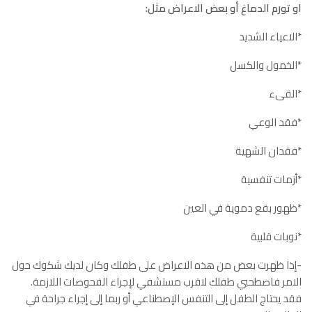
او تورم الدماغ أو بعض الاعراض مثل:
*الاعياء الشديد
*الخمول والكسل
*القىء
*فقد الوعي
*فقدان الشهية
*أزمات تنفسية
*ظهور بقع دموية في العين
*نوبات قلبية
-إذا ظهرت بعض من هذه الاعراض على طفلك وكان لديك شكوك حول
الامر فاصطحبي طفلك لاقرب مستشفي لإجراء الفحوصات اللازمة.
فقد يحتاج الطفل إلى التنفس الإصطناعي أو ربما إلى إجراء جراحة في