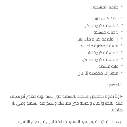
*
طبقة القشطة :
1 و 1/2 كوب حليب.
* 4 ملعقة كبيرة سكر.
* 5 حبات مستكة.
* 1 ملعقة كبيرة ماء زهر
* ملعقة صغيرة ماء ورد.
* 2 ملعقة كبيرة نشا.
* 2 ملعقة كبيرة طحين.
* علبة قشطة.
* مكسرات محمصة للتزيين.
التحضير :
-اولاً نقوم بتحميص السميد بالسمنة حتى يصبح لونه ذهبي ثم نضيف
عليه القطر والماء ونحركه حتى يتماسك وتنضج حبة السميد وعلى نار
هادئة.
-بعد 5 دقائق نقوم بفرد السميد كطبقة اولى في طبق التقديم.