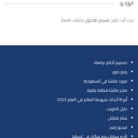
اترك رد
يجب أنت تكون
مسجل الدخول
لتضيف تعليقاً.
تصميم أختام stamp
رفع صور
مورد ماتشا في السعودية
متجر ماتشا قطفة يابانية
أبرز 8 أحداث شهدها العالم في العام 2025
دليل الكويت
بنشر متنقل
فيديو زمرد
تأجير سيارات مع سائق في إسبانيا