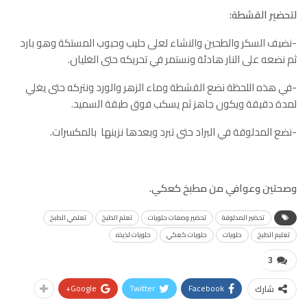
لتحضير القشطة:
-نضيف السكر والطحين والنشاء لعلى حليب وحبوب المستكة وهو بارد
ثم نضعه على النار هادئة ونستمر في تحريكه حتى الغليان.
-في هذه اللحظة نضع القشطة وماء الزهر والورد ونتركه حتى يغلي
لمدة دقيقة ويكون جاهز ثم يسكب فوق طبقة السميد.
-نضع المدلوقة في البراد حتى تبرد وبعدها نزينها بالمكسرات.
وصحتين وعوافي من مطبخ كعكي.
تحضير المدلوقة
تحضير وصفات حلويات
تعلم الطبخ
تعلمي الطبخ
تعليم الطبخ
حلويات
حلويات كعكي
حلويات لذيذه
3
Google+
Twitter
Facebook
شارك