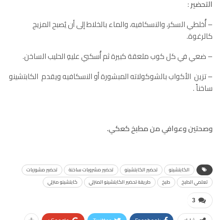
التحضير
:
– أُخلطي السكر، والنسكافيه، والماء بالخلاط إلى أن يُصبح المزيج
كالرغوة.
– ضعي في كل كوب ملعقة كبيرة ثم أُسكبي عليهِ الحليب الساخن.
– تزين الأكواب بالشوكولاته المبشورة أو النسكافيه ويقدم الكابتشينو
ساخناً .
وصحتين وعوافي من مطبخ كعكي.
الكابتشينو
تحضير الكابتشينو
تحضير مشروبات ساخنة
تحضير مشوربات
تعلمي الطبخ
طبخ
طريقة تحضير الكابتشينو المنزلي
كابتشينو منزلي
3