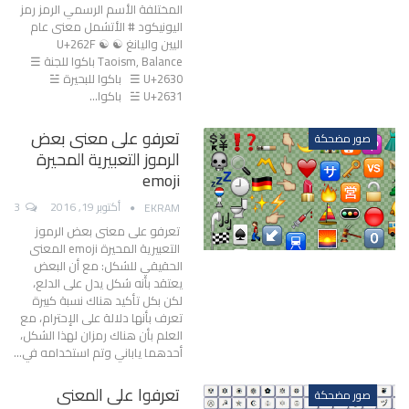
المختلفة الأسم الرسمي الرمز رمز
اليونيكود # الأتشمل معنى عام
اليين واليانغ ☯ U+262F ☯
Taoism, Balance باكوا للجنة ☰
U+2630 ☰ باكوا للبحيرة ☱
U+2631 ☱ باكوا…
تعرفو على معنى بعض
صور مضحكة
الرموز التعبيرية المحيرة
emoji
أكتوبر 19, 2016
3
EKRAM
تعرفو على معنى بعض الرموز
التعبيرية المحيرة emoji المعنى
الحقيقي للشكل: مع أن البعض
يعتقد بأنه شكل يدل على الدلع،
لكن بكل تأكيد هناك نسبة كبيرة
تعرف بأنها دلالة على الإحترام، مع
العلم بأن هناك رمزان لهذا الشكل،
أحدهما ياباني وتم استخدامه في…
تعرفوا على المعنى
صور مضحكة