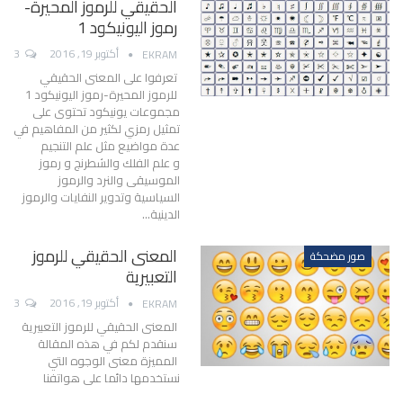
الحقيقي للرموز المحيرة-
رموز اليونيكود 1
أكتوبر 19, 2016
3
EKRAM
تعرفوا على المعنى الحقيقي
للرموز المحيرة-رموز اليونيكود 1
مجموعات يونيكود تحتوى على
تمثيل رمزي لكثير من المفاهيم في
عدة مواضيع مثل علم التنجيم
و علم الفلك والشطرنج و رموز
الموسيقى والنرد والرموز
السياسية وتدوير النفايات والرموز
الدينية…
المعنى الحقيقي للرموز
صور مضحكة
التعبيرية
أكتوبر 19, 2016
3
EKRAM
المعنى الحقيقي للرموز التعبيرية
سنقدم لكم في هذه المقالة
المميزة معنى الوجوه التي
نستخدمها دائما على هواتفنا