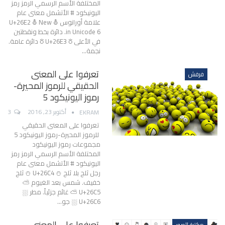
المختلفة الأسم الرسمي الرمز رمز
اليونيكود # الأتشمل معنى عام
علامة أورانوس ⛢ U+26E2 ⛢ New
in Unicode 6. دائرة بخط ونقطتين
في الأعلى ⛣ U+26E3 ⛣ دائرة عامة.
نجمة…
تعرفوا على المعنى
فرفش
الحقيقي للرموز المحيرة-
رموز اليونيكود 5
أكتوبر 23, 2016
3
EKRAM
تعرفوا على المعنى الحقيقي
للرموز المحيرة-رموز اليونيكود 5
مجموعات رموز اليونيكود
المختلفة الأسم الرسمي الرمز رمز
اليونيكود # الأتشمل معنى عام
رجل ثلج بلا ثلج ⛄ U+26C4 ⛄ ثلج
خفيف. شمس بعد الغيوم ⛅
U+26C5 ⛅ غائم جزئياً. مطر ⛆
U+26C6 ⛆ جو…
تعرفوا على المعنى
مكتبة الصور