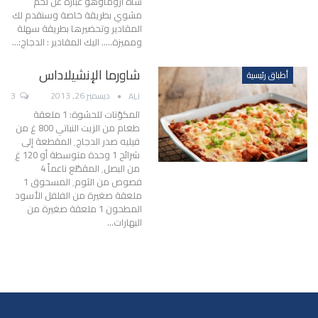
شاه اروماوهو عبارة عن لحم
مشوي بطريقة خاصة وسنقدم لك
المقادير وتحضيرها بطريقة سهلة
ومميزة..... اليك المقادير : الدجاج:…
شاورما الإنشيلاداس
أطباق رئيسية
ديسمبر 26, 2013
3
ALI
المكوّنات للحشوة: 1 ملعقة
طعام من الزيت النباتي 800 غ من
فيليه صدر الدجاج٬ المقطعة إلى
شرائح 1 وحدة متوسطة أو 120 غ
من البصل٬ المقطّع ناعماً 4
فصوص من الثوم٬ المسحوق 1
ملعقة صغيرة من الفلفل الأسود
المطحون 1 ملعقة صغيرة من
البهارات…