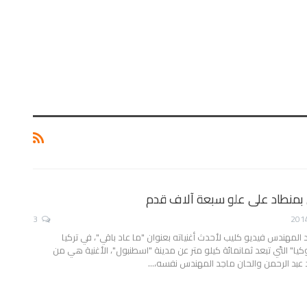
بمنطاد على علو سبعة آلاف قدم
3
 المهندس فيديو كليب لأحدث أغنياته بعنوان "ما عاد باقي"، في تركيا
كيا" التّي تبعد ثمانمائة كيلو متر عن مدينة "اسطنبول"، الأغنية هي من
 عبد الرحمن والحان ماجد المهندس نفسه،…