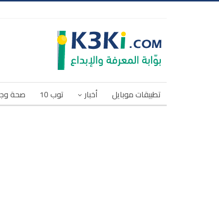
تطبيقات موبايل
أخبار
توب 10
صحة وج