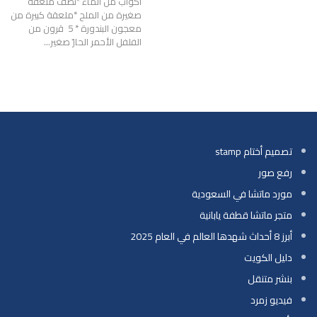
أكواب من الماء *نصف ملعقة
صغيرة من الملح *ملعقة كبيرة من
معجون البندورة * 5 قرون من
الفلفل الأحمر الحارّ صغير…
تصميم أختام stamp
رفع صور
مورد ماتشا في السعودية
متجر ماتشا قطفة يابانية
أبرز 8 أحداث شهدها العالم في العام 2025
دليل الكويت
بنشر متنقل
فيديو زمرد