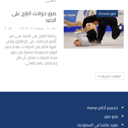
كعكي.
صور: حوادث التزلج على
صور مضحكة
الجليد
ديسمبر 27, 2013
3
ALI
رياضة التزلج على الجليد هي من
أمتع الرياضات على الإطلاق ولكن
فيها الكثير من الحوادث، نقدم لكم
اليوم مجموعة مميزة من صور
هذه الحوادث نتمنى أن تنال
إعجابكم: عالم كعكي.
مقالات قديمة
تصميم أختام stamp
رفع صور
مورد ماتشا في السعودية