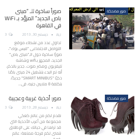
صوراً ساخرة للـ “مينى
صور مضحكة
باص الجديد” المزوَّد بـ WiFi
في القاهرة
ديسمبر 30, 2013
3
ALI
تداول عدد من نشطاء موقع
التواصل الاجتماعى "فيس بوك"،
صورًا ساخرة حول الـ"مينى باص"
الجديد، المجهز بـwifi وشاشه
تليفزيون ومكبر صوت. جدير بالذكر،
أنه تم البدء بتشغيل 24 مينى باصًا
ذكيًا "SMART MINIBUS" جديدًا،
بتكلفة 8 ملايين جنيه، فى…
صور: أحذية غريبة وعجيبة
صور مضحكة
ديسمبر 28, 2013
3
ALI
نقدم لكم من عالم كعكي
مجموعة من أغرب الأحذية التي
قد تراها في حياتك على الإطلاق
نتمنى لكم فرجة ممتعة: عالم