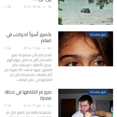
يناير 28, 2014
3
TB
بالصور: أسوأ الحواجب في
صور مضحكة
العالم
يناير 13, 2014
3
ALI
نقدم لكم الآن مجموعة صور
لأشخاص أقل ما يقال عنهم أنهم
غريبي الأطوار :) وسنترك لكم
التعليق عليها: شاهد: 30 صورة من
أكثر اللقطات المضحكة التي تم
التقاطها في حفل الزفاف…
صور تم التقاطها في لحظة
صور مضحكة
مميزة
يناير 13, 2014
3
ALI
مجموعة رائعة من الصور التي تم