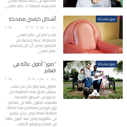
التقاطها في لحظة مميزة نتمنى
لكم فرجة ممتعة :) : عالم كعكي.
أشكال كراسي مضحكة
صور مضحكة
يناير 10, 2014
3
ALI
نقدم لكم في عالم كعكي
مجموعة غريبة وعجيبة من
الكراسي نتمنى أن تنال إعجابكم:
عالم كعكي.
“صور” أطول عائلة في
صور مضحكة
العالم
يناير 2, 2014
3
ALI
الطول هبة ولو كان من خشب
سنتبين صدق هذه المقولة من
عدمها فى السطور القادمة ،
فلنتعرف باطول عائلة فى العاالم .
رزق الزوجان Keisha و Wilco Van
Kleef-Bolton بصبى جديد لينضم
الى عائلتهما والتى تعد أطول عائلة
فى العالم ويتوقع الأطباء…