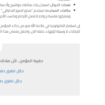
نغمات الجوال:
استبدل رنات هاتفك بتواشيح وأدعية 
بطاقات المعايدة:
استخدم “محور الصور الاحترافي” دا
وشاركها بلمسة زر واحدة لتصل الأرحام وتكسب الأجر.
إن استثمار التكنولوجيا في طاعة الله هو من ذكاء المؤمن
للارتقاء، لا وسيلة للإلهاء. حمله الآن، واجعل رمضان هذا العام
حقيبة المؤمن.. لأن صلاتك 
حمّل تطبيق حقيب
حمّل تطبيق حق