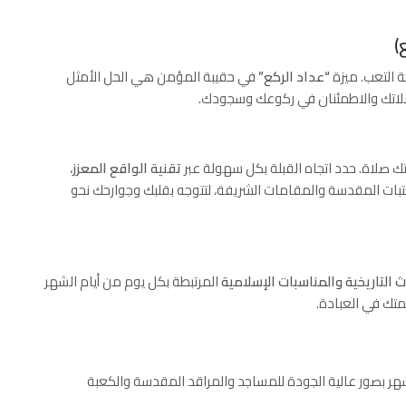
ة التعب. ميزة
“عداد الركع”
في حقيبة المؤمن هي الحل الأمثل
 صلاتك والاطمئنان في ركوعك وسجودك.
 صلاة. حدد اتجاه القبلة بكل سهولة عبر
تقنية الواقع المعزز
،
عتبات المقدسة والمقامات الشريفة، لتتوجه بقلبك وجوارحك نحو
ث التاريخية والمناسبات الإسلامية
المرتبطة بكل يوم من أيام الشهر
متك في العبادة.
هر بصور عالية الجودة للمساجد والمراقد المقدسة والكعبة