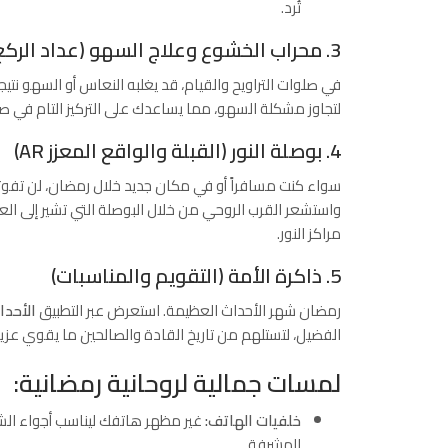
تُرد.
3. محراب الخشوع وعلاج السهو (عداد الركع)
في صلوات التراويح والقيام، قد يغلبه النعاس أو السهو نتيج
لتجاوز مشكلة السهو، مما يساعدك على التركيز التام في
4. بوصلة النور (القبلة والواقع المعزز AR)
سواء كنت مسافراً أو في مكان جديد خلال رمضان، لن تفوتك
واستشعر القرب الروحي من خلال البوصلة التي تشير إلى ال
مراكز النور.
5. ذاكرة الأمة (التقويم والمناسبات)
رمضان شهر الأحداث العظيمة. استعرض عبر التطبيق
الأحدا
الفضيل، لتستلهم من تاريخ القادة والصالحين ما يقوي عزي
لمسات جمالية لروحانية رمضانية:
خلفيات الهاتف:
غير مظهر هاتفك ليناسب أجواء الش
المشرفة.