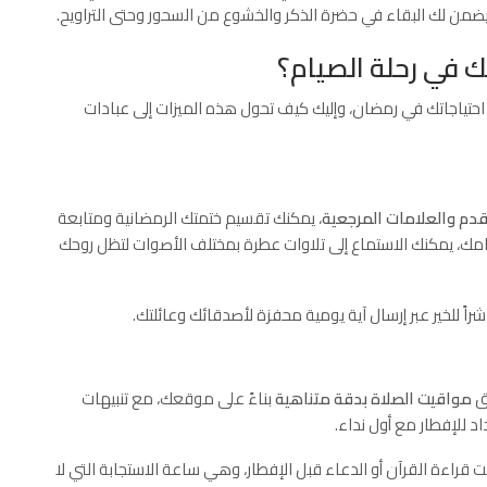
ضمن لك البقاء في حضرة الذكر والخشوع من السحور وحتى التراويح.
 في رحلة الصيام؟
 احتياجاتك في رمضان، وإليك كيف تحول هذه الميزات إلى عبادات
قدم والعلامات المرجعية
، يمكنك تقسيم ختمتك الرمضانية ومتابعة
، يمكنك الاستماع إلى تلاوات عطرة بمختلف الأصوات لتظل روحك
اً للخير عبر إرسال آية يومية محفزة لأصدقائك وعائلتك.
يق
مواقيت الصلاة بدقة متناهية
بناءً على موقعك، مع تنبيهات
د للإفطار مع أول نداء.
 قراءة القرآن أو الدعاء قبل الإفطار، وهي ساعة الاستجابة التي لا