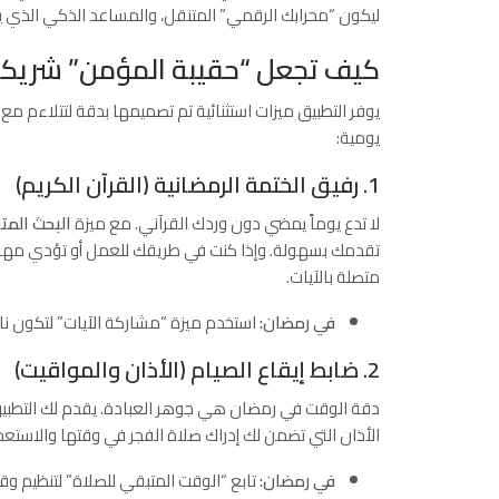
ليكون “محرابك الرقمي” المتنقل، والمساعد الذكي الذي ي
كيف تجعل “حقيبة المؤمن” شريكك
يوفر التطبيق ميزات استثنائية تم تصميمها بدقة لتتلاءم مع
يومية:
1. رفيق الختمة الرمضانية (القرآن الكريم)
لا تدع يوماً يمضي دون وردك القرآني. مع ميزة
البحث المت
تقدمك بسهولة. وإذا كنت في طريقك للعمل أو تؤدي مهامك
متصلة بالآيات.
في رمضان:
استخدم ميزة “مشاركة الآيات” لتكون ناشر
2. ضابط إيقاع الصيام (الأذان والمواقيت)
دقة الوقت في رمضان هي جوهر العبادة. يقدم لك التطب
الأذان التي تضمن لك إدراك صلاة الفجر في وقتها والاستعدا
في رمضان:
تابع “الوقت المتبقي للصلاة” لتنظيم وقت