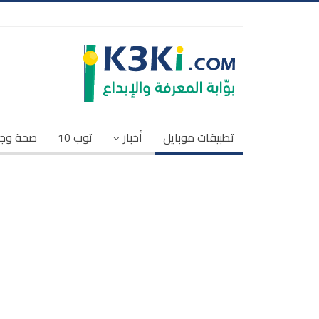
تطبيقات موبايل
أخبار
توب 10
صحة وج