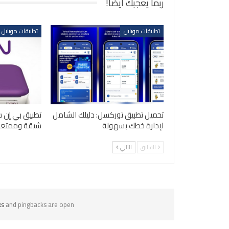
ربما يعجبك أيضاً!
تطبيقات موبايل
تطبيقات موبايل
تحميل تطبيق توركسل: دليلك الشامل
تطبيق بي إن س
لإدارة خطك بسهولة
شيقة وممتعة
السابق
التالي
ks
and pingbacks are open.