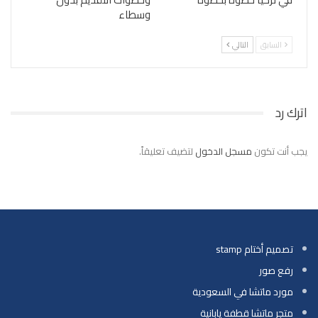
وسطاء
السابق
التالي
اترك رد
يجب أنت تكون
مسجل الدخول
لتضيف تعليقاً.
تصميم أختام stamp
رفع صور
مورد ماتشا في السعودية
متجر ماتشا قطفة يابانية