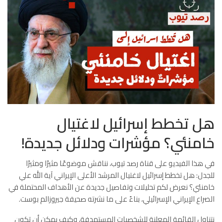
هل تخطط إسرائيل لاغتيال
خامنئي؟ مؤشرات ودلائل جديدة!
في هذا الفيديو على قناة رصد تيوب، نناقش موضوعًا مثيرًا ومثيرًا
للجدل: هل تخطط إسرائيل لاغتيال المرشد الأعلى الإيراني آية الله علي
خامنئي؟ نعرض لكم تحليلات وتفاصيل جديدة عن الأهداف المحتملة في
الصراع الإيراني الإسرائيلي، بناءً على ما نشرته صحيفة جيروزالم بوست.
نتناول القائمة المعلنة للشخصيات المستهدفة، وكيف يمكن أن تكون