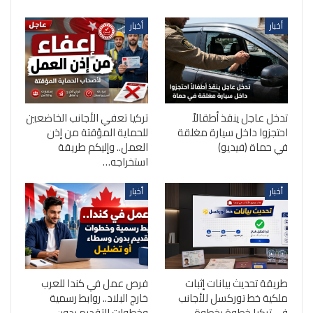
أخبار
أخبار
تدخل عاجل ينقذ أطقالاً
تركيا تعفي الأجانب الخاضعين
احتجزوا داخل سيارة مغلقة
للحماية المؤقتة من إذن
في حماة (فيديو)
العمل.. وإليكم طريقة
استخراجه…
أخبار
أخبار
طريقة تحديث بيانات إثبات
فرص عمل في كندا للعرب
ملكية خط توركسل للأجانب
خارج البلاد.. روابط رسمية
في تركيا خطوة بخطوة
وخطوات التقديم بدون