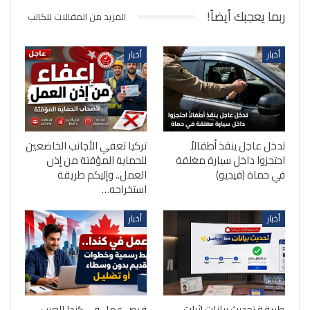
ربما يعجبك أيضاً!
المزيد من المقالات للكاتب
أخبار
أخبار
تدخل عاجل ينقذ أطقالاً
تركيا تعفي الأجانب الخاضعين
احتجزوا داخل سيارة مغلقة
للحماية المؤقتة من إذن
في حماة (فيديو)
العمل.. وإليكم طريقة
استخراجه…
أخبار
أخبار
طريقة تحديث بيانات إثبات
فرص عمل في كندا للعرب