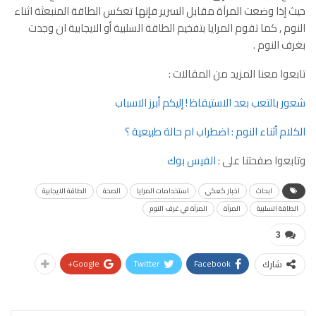
حيث إذا وضعت المرآة مقابل السرير فإنها تعكس الطاقة المنبعثة اثناء
النوم , كما تقوم المرايا بتفخيم الطاقة السلبية أو الايجابية ان وجدت
بغرف النوم .
تابعوا معنا المزيد من المقالات :
شعور بالتعب بعد الاستيقاظ ! إليكم أبرز الاسباب
الكلام أثناء النوم : اضطراب ام حالة طبيعية ؟
وتابعوا صفحتنا على :
الفيس بوك
ابحاث
اخبار كعكي
استخدامات المرايا
الصحة
الطاقة الايجابية
الطاقة السلبية
المرآة
المرآة في غرف النوم
3
Google+
Twitter
Facebook
شارك