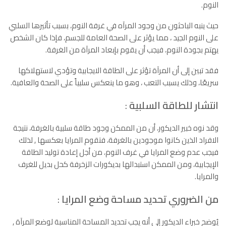
النوم.
حيث ينبه الباحثون من وجود المرآه في غرفة النوم، بسبب تأثيرها السلبي
على النوم الجيد ، مما يؤثر على الصحة العامة للجسم، فإذا كان الشخص
يهتم بجودة النوم، فيجب أن يقوم بإبعاد المرآة من الغرفة.
فقد تبين إلى أن المرآة تؤثر على الطاقة الايجابية وتؤدي لاستهلاكها
سريعًا، وذلك يسبب التعب ، وهو ما ينعكس سلبياً على الصحة والعافية.
انتشار للطاقة السلبية
:
وقد نوه خبير الديكور، أن من الممكن وجود طاقة سلبية بالغرفة، نتيجة
الافراد الذين كانوا موجودين بالغرفة، فتقوم المرايا بعكسها , لذلك
فيجب عدم وضع المرايا في غرف النوم، من أجل إعادة توليد الطاقة
الإيجابية، ومن الممكن استبدالها بديكورات الزخرفة كحل بديل للغرف
والمرايا.
من الضروري تحديد مساحة وضع المرايا
:
يُوضح خبراء الديكور إلى أنه يجب تحديد المساحة المناسبة لوضع المرآة ,