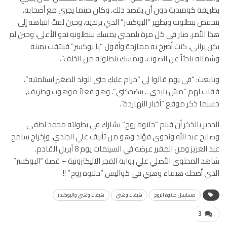
بطريقة كوميدية دون أن يقصد ذلك، وكان حينما يجري مع أصحابه،
ينخفض بنطلونه ويظهر “البوكسر” الذي يرتديه، وحين لفتّ انتباهه إلى
هذا الأمر، صار في كل مرة يلمحني يمسك ببنطلونه نحو الأعلى، وحين لم
يكن يراني، كنت أصرخ به ممازحة وأقول “يا بوكسر” فيلتفت يمينه
وشماله باحثاً عن الصوت، ويمسك بنطلونه من الخلف”.
وتابعت: “في يوم قالوا لي “حرام عليكِ حتى الولد الصغير استلمتيه”،
فقلت لهم “مش بايدي .. بيضحكني”، وهو فعلاً موهوب وطريف,
حسبما ذكر موقع “أخبار النهاردة”.
الجدير بالذكر أن فيلم “حلاوة روح” يشارك في بطولته محمد لطفي
وصلاح عبد الله ونجوى فؤاد وهو من تأليف علي الجندي، وإخراج سامح
عبد العزيز ومن المقرر عرضه في السينمات يوم 8 أبريل القادم.
شاهد المحتوى الأصلي علي بوابة الفجر الاليكترونية – قصة “البوكسر”
الذي أضحك هيفاء وهبي في كواليس “حلاوة روح” !!
مسلسل حلاوة الروح
هيفاء وهبي
هيفاء وهبي والبوكسر
3