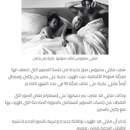
مايلي سايروس تنشر صورتها عارية بين رجلين
نشرت مايلي سايروس صور جديدة من جلسة التصوير التي خضعت لها
لمجلّة Vogue الألمانية، حيث ظهرت عارية على سرير بين رجُلين، وستطل
أيضاً مايلي عارية على غلاف مجلّة W في عدد الشهر القادم.
وكانت مايلي قد نشرت عبر حسابها على إنستغرام بعض الصور التي
التقطت من جلسات التصوير، لتستكمل بالصورة الصادمة التي ظهرت بها
مع رجُلين بالسرير.
يُذكر أن مايلي قد ظهرت بإطلالة جديدة وغريبة بالصور الجديدة تشبه
إطلالات النجمة مارلين مونرو.