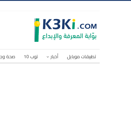
تطبيقات موبايل
أخبار
توب 10
صحة وج