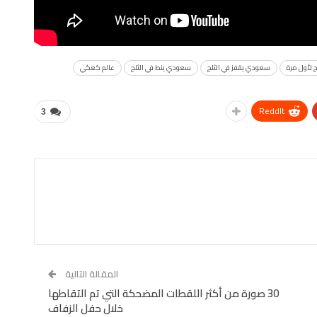
 لأول مرة
سعودي يقفز في الثلج
سعودي ينط في الثلج
عالم كعكي
ReddIt
3
المقالة التالية
30 صورة من أكثر اللقطات المضحكة التي تم التقاطها
خلال حفل الزفاف