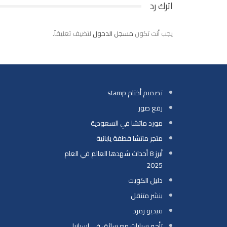
اترك رد
يجب أنت تكون
مسجل الدخول
لتضيف تعليقاً.
تصميم أختام stamp
رفع صور
مورد ماتشا في السعودية
متجر ماتشا قطفة يابانية
أبرز 8 أحداث شهدها العالم في العام
2025
دليل الكويت
بنشر متنقل
فيديو زمرد
تأجير سيارات مع سائق في إسبانيا