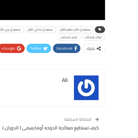
سعودي طاير عقلو بالثلج
سعودي نط في الثلج
سعودي يرى الثلج
غرائب وعجائب
غرايب وعجايب
Google+
Twitter
Facebook
شارك
Ali
المقالة السابقة
كيف نستطيع معالجة الدوخه أومايسمى ( الدوران )