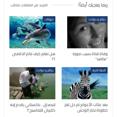
ربما يعجبك أيضاً!
المزيد من المقالات للكاتب
جرائم و حوادث
حيوانات
وفاة فتاة بسبب صورة
هل تعلم كيف تنام الدلافين
“selfie”
؟؟
الحياة البرية
جرائم و حوادث
بعد مئات الأعوام تم حل لغز
لايصدق .. باكستاني يقدم إبنه
خطوط حمار الوحش
كقربان للتماسيح !!