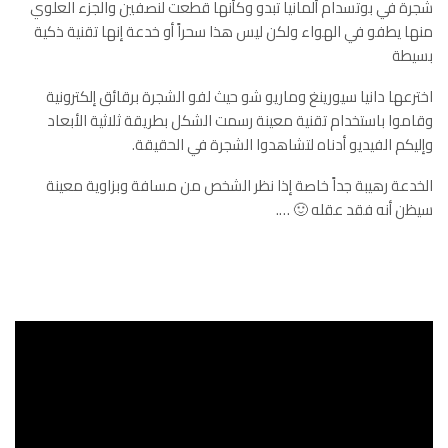
شجرة في بوتسدام ألمانيا تبدو وكأنها قطعت لنصفين والجزء العلوي
منها يطفو في الهواء ولكن ليس هذا سحراً أو خدعة إنها تقنية ذكية
بسيطة
اخترعها دانيا سيورينغ وماريو شو حيث لفو الشجرة برقائق إلكترونية
وقاموا باستخدام تقنية معينة رسمت الشكل بطريقة ثلاثية الأبعاد
وإليكم الفيديو أدناه لتشاهدوا الشجرة في الحقيقة.
الخدعة رهيبة جداً خاصة إذا نظر الشخص من مسافة وبزاوية معينة
سيظن أنه فقد عقله 🙂 ….