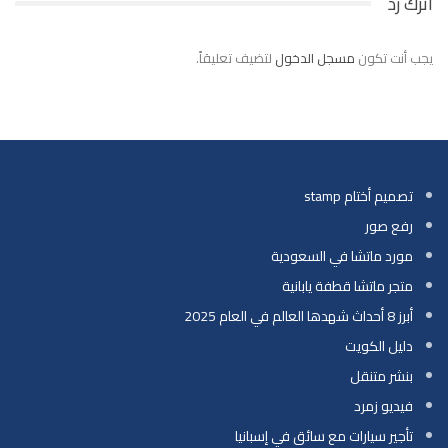
اترك رد
يجب أنت تكون
مسجل الدخول
لتضيف تعليقاً.
تصميم أختام stamp
رفع صور
مورد ماتشا في السعودية
متجر ماتشا قطفة يابانية
أبرز 8 أحداث شهدها العالم في العام 2025
دليل الكويت
بنشر متنقل
فيديو زمرد
تأجير سيارات مع سائق في إسبانيا