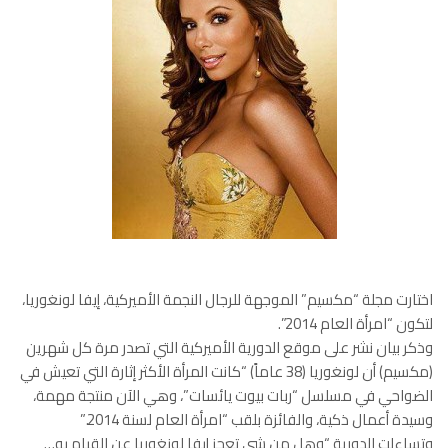
اختارت مجلة “مكسيم” الموجهة للرجال النجمة الأميركية، إيفا لونغوريا،
لتكون “امرأة العام 2014”.
وذكر بيان نشر على موقع الدورية الأميركية التي تصدر مرة كل شهرين
(مكسيم) أن لونغوريا (38 عاماً) “كانت المرأة الأكثر إثارة التي تعيش في
الضواحي في مسلسل “ربات بيوت يائسات”، وهي الآن منتجة مهمة،
وسيدة أعمال ذكية، والفائزة بلقب “امرأة العام لسنة 2014.”
وتساءلت الدورية “وهل من شي تعجز إيفا لونغوريا عن القيام به…