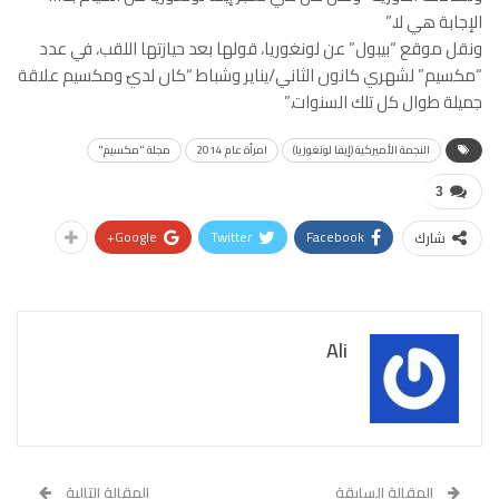
الإجابة هي لا.”
ونقل موقع “بيبول” عن لونغوريا، قولها بعد حيازتها اللقب، في عدد
“مكسيم” لشهري كانون الثاني/يناير وشباط “كان لديّ ومكسيم علاقة
جميلة طوال كل تلك السنوات.”
النجمة الأميركية (إيفا لونغوريا)
امرأة عام 2014
مجلة "مكسيم"
3
Google+
Twitter
Facebook
شارك
Ali
المقالة السابقة
المقالة التالية