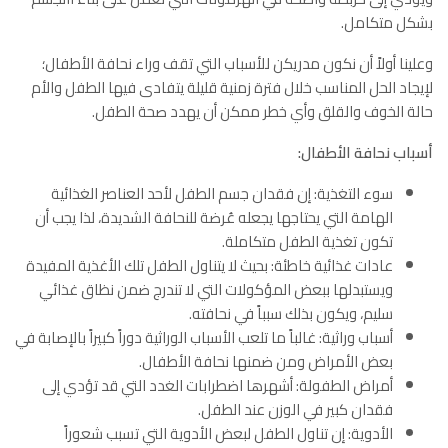
بشكل متكامل.
وعلينا أولاً أن نكون مدريكن للأسباب التي تقف وراء نحافة الأطفال؛
لإيجاد الحل المناسب خلال فترة زمنية قليلة يتفادى فيها الطفل والأم
حالة الخوف والقلق وأي خطر ممكن أن يهدد صحة الطفل.
أسباب نحافة الأطفال:
سوء التغذية: إن فقدان جسم الطفل لأحد العناصر الغذائية
الهامة التي يحتاجها يجعله عُرضة للنحافة الشديدة، لذا يجب أن
تكون تغذية الطفل متكاملة.
عادات غذائية خاطئة: بحيث لا يتناول الطفل تلك الأغذية المفيدة
ويستبدلها ببعض المؤكولات التي لا تندرج ضمن نظاق غذائي
سليم، ويكون بذلك سبباً في نحافته.
أسباب وراثية: غالباً ما تلعب الأسباب الوراثية دوراً كبيراً بالإصابة في
بعض الأمراض ومن ضمنها نحافة الأطفال.
أمراض الطفولة: أشهرها اضطرابات الغدد التي قد تؤدي إلى
فقدان كبير في الوزن عند الطفل.
الأدوية: إن تناول الطفل لبعض الأدوية التي تسبب شعوراً