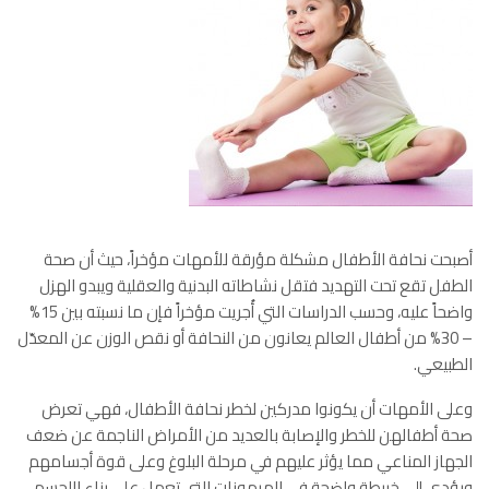
أصبحت نحافة الأطفال مشكلة مؤرقة للأمهات مؤخراً، حيث أن صحة
الطفل تقع تحت التهديد فتقل نشاطاته البدنية والعقلية ويبدو الهزل
واضحاً عليه، وحسب الدراسات التي أُجريت مؤخراً فإن ما نسبته بين 15%
– 30% من أطفال العالم يعانون من النحافة أو نقص الوزن عن المعدّل
الطبيعي.
وعلى الأمهات أن يكونوا مدركين لخطر نحافة الأطفال، فهي تعرض
صحة أطفالهن للخطر والإصابة بالعديد من الأمراض الناجمة عن ضعف
الجهاز المناعي مما يؤثر عليهم في مرحلة البلوغ وعلى قوة أجسامهم
ويؤدي إلى خربطة واضحة في الهرمونات التي تعمل على بناء االجسم