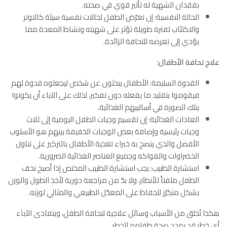
بفقدان الشهية له تأثير قوي في صحته.
الحالة النفسية: إن تعرّض الطفل لحالات نفسية سيئة كالتوتر
والاكتئاب لفترة طويلة تؤثر على شهيته ونشاط المعدة مما
يؤدي إلى تعرضه للنحافة الزائدة.
علاج نحافة الأطفال:
القدوة السليمة: الأطفال يبحثون عن شخص ليجعلوه قدوة لهم
فيقوموا بتقليد ما يفعله دون تفكير، لذلك على الآباء أن يكونوا
بتلك الصورة في أساليبهم الغذائية.
العادات الغذائية: إن تقسيم وجبات الطفل اليومية إلى ثلاث
وجبات رئيسية وإضافة بعض الوجبات الخفيفة بينهم هو الأسلوب
الأفضل والذي ينصح به خبراء تغذية الأطفال بالتركيز على تناول
الخضراوات والفواكه وجميع العناصر الغذائية الضرورية.
استشارة الطبيب: يجب استشارة الطبيب المختص إذا أصبح نحف
الطفل ملفتاً للأنظار، ولا بدّ من مراجعة دورية لأخذ الطول والوزن
بشكل متكرّر للحفاظ على المعدّل الطبيعي والمثالي لوزنه.
هكذا تُخلق من الأسباب وسائل علاجية لنحافة الطفل، ويتفادى الآباء
أي خطر قد يهدد صحة طفلهم للخطر.