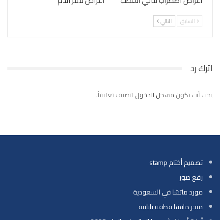
أعراض اضطراب ثنائي القطب
أعراض فقر الدم
السابق
التالي
اترك رد
يجب أنت تكون
مسجل الدخول
لتضيف تعليقاً.
تصميم أختام stamp
رفع صور
مورد ماتشا في السعودية
متجر ماتشا قطفة يابانية