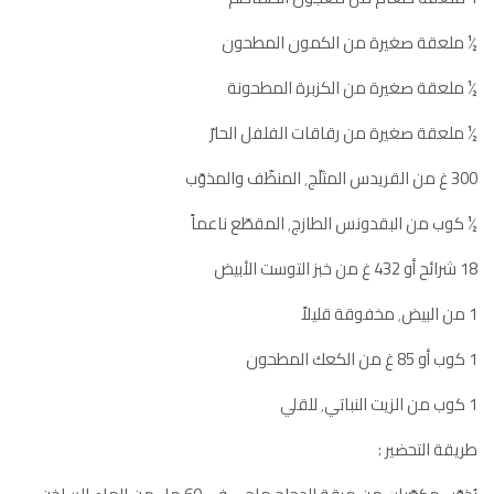
½ ملعقة صغيرة من الكمون المطحون
½ ملعقة صغيرة من الكزبرة المطحونة
½ ملعقة صغيرة من رقاقات الفلفل الحارّ
300 غ من القريدس المثلّج٬ المنظّف والمذوّب
½ كوب من البقدونس الطازج٬ المقطّع ناعماً
18 شرائح أو 432 غ من خبز التوست الأبيض
1 من البيض٬ مخفوقة قليلاً
1 كوب أو 85 غ من الكعك المطحون
1 كوب من الزيت النباتي٬ للقلي
طريقة التحضير :