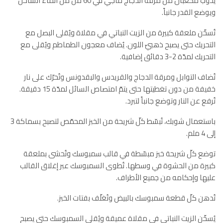
يُذوّب مكعّبان من مرقة الدجاج ماجي في 60 مل من الماء الساخن
ويوضع القدر جانباً.
تُسخّن ملعقة كبيرة من الزيت النباتي في مقلاة ويُقلى البصل مع
التحريك حتى يصبح ذهبيّ اللون. يُضاف معجون الطماطم ويُقلى مع
التحريك لمدّة 2-3 دقائق إضافية.
تُضاف التوابل ومرقة الدجاج والقريدس والبقدونس وتُحرّك على نار
خفيفة من دون تغطيتها حتى يتمّ امتصاص السائل لمدّة 15 دقيقة.
تُرفع عن النار وتوضع جانباً لتبرد.
باستعمال شوبك، تُبسّط كلّ شريحة من الخبز المحمّص لتصبح بسماكة 3
إلى 4 ملم.
توضع كلّ شريحة خبز مبسّطة في قالب سمبوسك وتُحشى بملعقة
كبيرة من الحشوة في وسطها. تُطوى السمبوسك عبر إغلاق القالب
عليها وإحكامه من جميع الأطراف.
تُدهن كلّ قطعة سمبوسك بالبيض وتُغلّف بفتات الخبز.
يُسخّن الزيت النباتي في مقلاة عميقة ويُقلى السمبوسك حتى يصبح