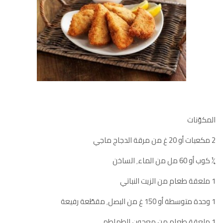
المكوّنات
2 مكعبات أو 20 غ من مرقة الدجاج ماجي
¼ كوب أو 60 مل من الماء٬ الساخن
1 ملعقة طعام من الزيت النباتي
1 وحدة متوسطة أو 150 غ من البصل٬ مقطّعة رفيعة
1 ملعقة طعام من معجون الطماطم