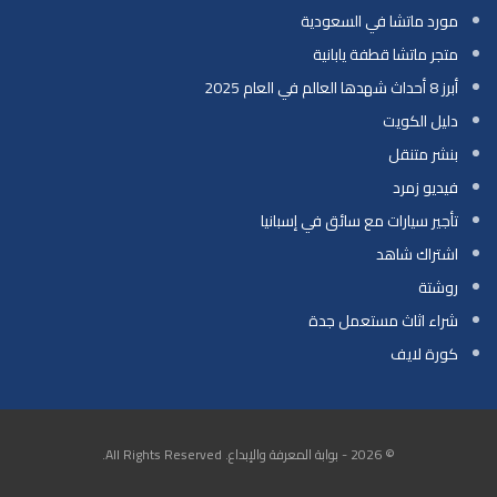
مورد ماتشا في السعودية
متجر ماتشا قطفة يابانية
أبرز 8 أحداث شهدها العالم في العام 2025
دليل الكويت
بنشر متنقل
فيديو زمرد
تأجير سيارات مع سائق في إسبانيا
اشتراك شاهد
روشتة
شراء اثاث مستعمل جدة
كورة لايف
© 2026 - بوابة المعرفة والإبداع. All Rights Reserved.