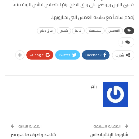
ذهبيّ اللون ويوضع على ورق الطبخ ليتمّ امتصاص فائض الزيت منه.
يُقدّم ساخناً مع صلصة الغمس التي تختارونها.
القريدس
سمبوسك
كزبرة
كمون
مرق دجاج
3
Google+
Twitter
Facebook
شارك
Ali
المقالة السابقة
المقالة التالية
شاورما الإنشيلاداس
شاهد واعرف ما هو سر