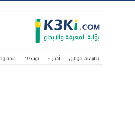
تطبيقات موبايل
أخبار
توب 10
صحة وج