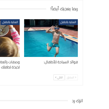
ربما يعجبك أيضاً!
العناية بالطفل
العناية بالطفل
فوائد السباحة للأطفال:
وصفات رائعة 
لذيذة لطفلك
السابق
التالي
اترك رد