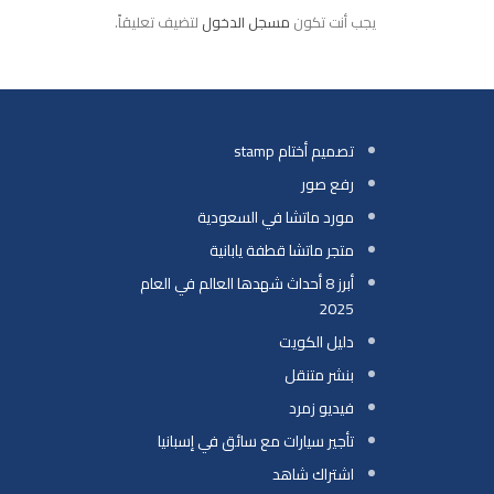
يجب أنت تكون
مسجل الدخول
لتضيف تعليقاً.
تصميم أختام stamp
رفع صور
مورد ماتشا في السعودية
متجر ماتشا قطفة يابانية
أبرز 8 أحداث شهدها العالم في العام
2025
دليل الكويت
بنشر متنقل
فيديو زمرد
تأجير سيارات مع سائق في إسبانيا
اشتراك شاهد