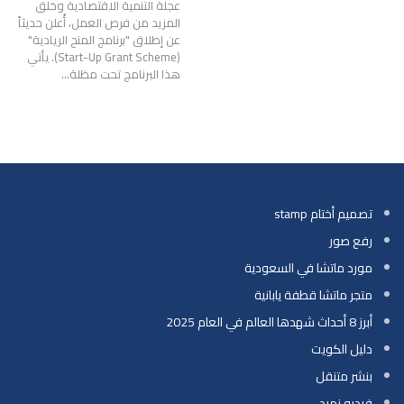
عجلة التنمية الاقتصادية وخلق
المزيد من فرص العمل، أُعلن حديثاً
عن إطلاق "برنامج المنح الريادية"
(Start-Up Grant Scheme). يأتي
هذا البرنامج تحت مظلة
…
تصميم أختام stamp
رفع صور
مورد ماتشا في السعودية
متجر ماتشا قطفة يابانية
أبرز 8 أحداث شهدها العالم في العام 2025
دليل الكويت
بنشر متنقل
فيديو زمرد