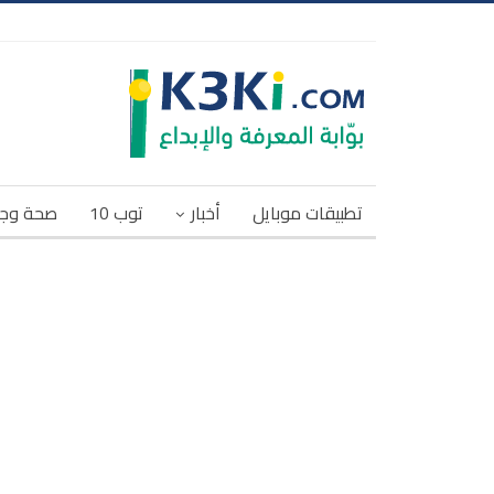
تطبيقات موبايل
أخبار
توب 10
صحة وج