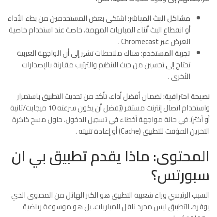
مشاكل البث المباشر:
اشتكى بعض المستخدمين من بطء الأداء
أو انقطاع البث أثناء المباريات المهمة، خاصة عند استخدام خاصية
العرض عبر Chromecast
.
تجربة المستخدم:
هناك ملاحظات تشير إلى أن الواجهة العربية
تحتاج إلى تحسين من حيث التنظيم والترتيب مقارنة بالإصدارات
الأخرى
.
نصيحة احترافية:
لضمان أفضل أداء، تأكد من تحديث التطبيق باستمرار
واستخدام اتصال إنترنت مستقر (يُفضل أن يكون سرعته 10 ميجابت/ثانية
أو أكثر). في حالة مواجهة أخطاء في تسجيل الدخول، حاول مسح ذاكرة
التخزين المؤقت للتطبيق (Cache) أو إعادة تثبيته
.
المحتوى: ماذا يقدم تطبيق بي ان
سبورتس؟
السبب الرئيسي وراء شعبية التطبيق هو الكنز الهائل من المحتوى الذي
يوفره. التطبيق ليس مجرد ناقل للمباريات، بل هو موسوعة رياضية