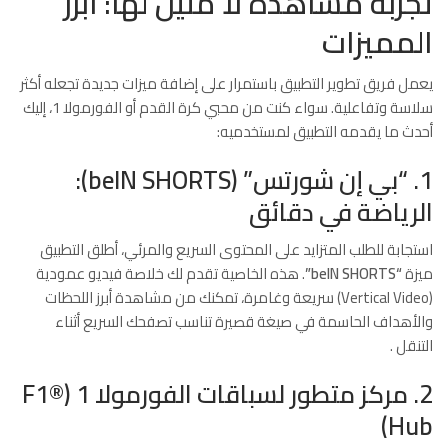
تجربة مشاهدة لا مثيل لها: أبرز
المميزات
يعمل فريق تطوير التطبيق باستمرار على إضافة ميزات جديدة تجعله أكثر
سلاسة وتفاعلية. سواء كنت من محبي كرة القدم أو الفورمولا 1، إليك
أحدث ما يقدمه التطبيق لمستخدميه:
1. “بي إن شورتس” (beIN SHORTS):
الرياضة في دقائق
استجابة للطلب المتزايد على المحتوى السريع والمرئي، أطلق التطبيق
ميزة
“beIN SHORTS”
. هذه الخاصية تقدم لك خلاصة فيديو عمودية
(Vertical Video) سريعة وغامرة، تمكنك من مشاهدة أبرز اللحظات
والأهداف الحاسمة في صيغة قصيرة تناسب تصفحك السريع أثناء
التنقل
.
2. مركز متطور لسباقات الفورمولا 1 (F1®
Hub)