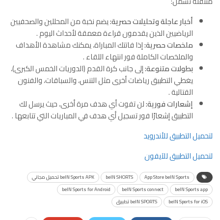
متنقلة تشمل:
أخبار عاجلة وتحليلات حصرية:
يضم نخبة من المحللين والصحفيين
الرياضيين الذين يقدمون قراءة معمقة لأحداث اليوم
.
ملخصات حصرية:
إذا فاتتك المباراة، يمكنك مشاهدة الأهداف
والملخصات الكاملة فور انتهاء اللقاء
.
بطولات متنوعة:
إلى جانب كرة القدم (الدوريات الخمس الكبرى)،
يغطي التطبيق رياضات أخرى مثل التنس، والسباقات، والفنون
القتالية
.
إشعارات فورية:
لن تفوت أي هدف مرة أخرى، حيث يرسل لك
التطبيق إشعارًا فور تسجيل أي هدف في المباريات التي تتابعها
.
لتحميل التطبيق للأندرويد
لتحميل التطبيق للآيفون
App Store beIN Sports
beIN SHORTS
beIN Sports APK تحميل مجاني
beIN Sports for Android
beIN Sports connect
beIN Sports app
beIN Sports for iOS
beIN SPORTS تطبيق