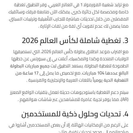
مع تزايد شعبية الفورمولا 1 في العالم العربي، وفر التطبيق تغطية
خاصة ومخصصة لكل جائزة كبرى. يمكنك الآن متابعة فرقك وسائقيك
المفضلين من خلال تحديثات مباشرة للتجارب التأهيلية وترتيبات السباق،
مما يضمن لك عدم تفويت أي لفة من لفات الإثارة
.
3. تغطية شاملة لكأس العالم 2026
مع اقتراب موعد انطلاق بطولة كأس العالم 2026، التي تستضيفها
الولايات المتحدة وكندا والمكسيك، أعلنت بي إن سبورتس عن خطتها
الطموحة لتغطية البطولة. يستعد التطبيق لبث
جميع مباريات البطولة
البالغ عددها 104 مباريات
، مع تخصيص ما يصل إلى
17 ساعة من
التغطية الحية يومياً
باللغات العربية والإنجليزية والفرنسية
.
سيتم دعم التغطية باستوديوهات حديثة تعمل بتقنيات الواقع المعزز
(AR)، مما يوفر تجربة غامرة للمشاهدين عبر شاشات هواتفهم
.
4. تحديات وحلول ذكية للمستخدمين
على الرغم من الإمكانيات الهائلة، إلا أن بعض المستخدمين أشاروا في
مراجعاتهم إلى وجود تحديات تقنية، مثل: