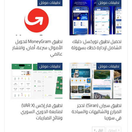
تطبيقات موبايل
تطبيقات موبايل
تحميل تطبيق توركسل: دليلك
تطبيق MoneyGram لتحويل
الشامل لإدارة خطك بسهولة
الأموال: سرعة، أمان، وانتشار
عالمي
تطبيقات موبايل
تطبيقات موبايل
تطبيق سيران (Siran): لحجز
تطبيق فار إكس (VAR X)
المزارع والشاليهات والسياحة
لمتابعة الدوري السوري
في سوريا
ونتائج المباريات
السابق
التالي