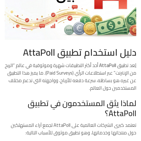
دليل استخدام تطبيق AttaPoll
يُعد تطبيق
AttaPoll
أحد أكثر التطبيقات شهرة وموثوقية في عالم “الربح
من الإنترنت” عبر استطلاعات الرأي (Paid Surveys). ما يميز هذا التطبيق
عن غيره هو بساطته، سرعة دفعه للأرباح، وواجهته التي تدعم مختلف
المستخدمين حول العالم.
لماذا يثق المستخدمون في تطبيق
AttaPoll؟
تعتمد كبرى الشركات العالمية على AttaPoll لجمع آراء المستهلكين
حول منتجاتها وخدماتها، وهو تطبيق موثوق للأسباب التالية: