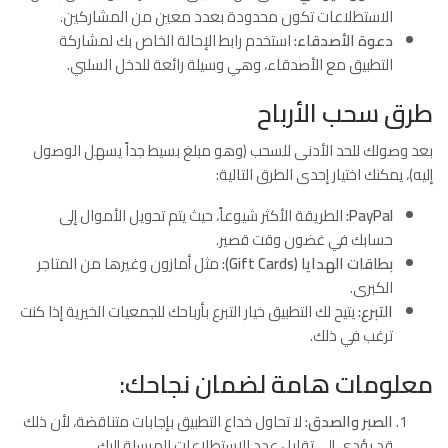
الاستطلاعات تكون محدودة بعدد معين من المشاركين.
دعوة الأصدقاء:
استخدم رابط الإحالة الخاص بك لمشاركة
التطبيق مع الأصدقاء، وهي وسيلة رائعة للدخل السلبي.
طرق سحب الأرباح
بعد وصولك للحد الأدنى للسحب (وهو مبلغ بسيط جداً يسهل الوصول
إليه)، يمكنك اختيار إحدى الطرق التالية:
PayPal:
الطريقة الأكثر شيوعاً، حيث يتم تحويل الأموال إلى
حسابك في غضون وقت قصير.
بطاقات الهدايا (Gift Cards):
مثل أمازون وغيرها من المتاجر
الكبرى.
التبرع:
يتيح لك التطبيق خيار التبرع بأرباحك للجمعيات الخيرية إذا كنت
ترغب في ذلك.
معلومات هامة لضمان نجاحك:
الصبر والصدق:
لا تحاول خداع التطبيق بإجابات متناقضة، لأن ذلك
قد يؤدي إلى تقليل عدد الاستطلاعات المرسلة إليك.