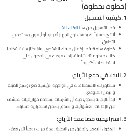
(خطوة بخطوة)
1. كيفية التسجيل:
قم بالتسجيل من هنا
Atta Poll
أنشئ حساباً لك بحسب نوع الجهاز أندرويد أو آيفون بعد تحميل
التطبيق.
خطوة هامة:
قم بإكمال ملفك الشخصي (Profile) بدقة؛ فكلما
كانت معلوماتك شاملة، زادت فرصك في الحصول على
استطلاعات أكثر ربحاً.
2. البدء في جمع الأرباح:
ستظهر لك الاستطلاعات في الواجهة الرئيسية مع توضيح للمبلغ
والزمن المتوقع.
ابدأ بالإجابة بصدق؛ حيث أن الشركات تستخدم خوارزميات للكشف
عن الإجابات العشوائية، والصدق يضمن استمرارية حسابك.
3. استراتيجية مضاعفة الأرباح:
الدخول اليومي:
تحقق من التطبيق عدة مرات يومياً لأن بعض