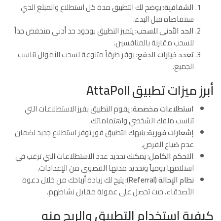
الشفافية:
يوضح لك التطبيق مدة كل استطلاع والمبلغ الذي
ستتقاضاه قبل البدء.
الحد الأدنى للسحب:
يتميز التطبيق بوجود حد أدنى منخفض جداً
للسحب مقارنة بالمنافسين.
تعدد خيارات الدفع:
يوفر طرقاً متنوعة لسحب الأموال تناسب
الجميع.
أبرز ميزات تطبيق AttaPoll
استطلاعات مخصصة:
يقوم التطبيق بفرز الاستطلاعات التي
تناسب ملفك الشخصي واهتماماتك.
إشعارات فورية:
ينبهك التطبيق فور توفر استطلاع جديد لضمان
عدم ضياع الفرص.
التحكم الكامل:
يمكنك تحديد عدد الاستطلاعات التي ترغب في
استلامها يومياً وتحديد مدتها القصوى من الإعدادات.
نظام الإحالة (Referral):
يتيح لك زيادة أرباحك من خلال دعوة
الأصدقاء، حيث تحصل على عمولة مقابل نشاطهم.
كيفية استخدام التطبيق والربح منه