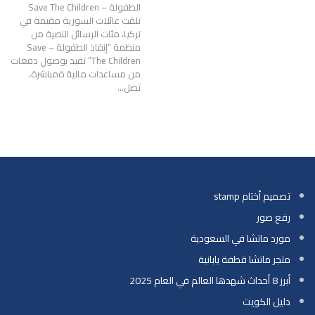
الطفولة – Save The Children
تلقت عائلات السورية مقيمة في
تركيا، مئات الرسائل النصية من
منظمة “إنقاذ الطفولة – Save
The Children” تفيد بوصول دفعات
من مساعدات مالية ةمباشرة،
تصل
…
تصميم أختام stamp
رفع صور
مورد ماتشا في السعودية
متجر ماتشا قطفة يابانية
أبرز 8 أحداث شهدها العالم في العام 2025
دليل الكويت