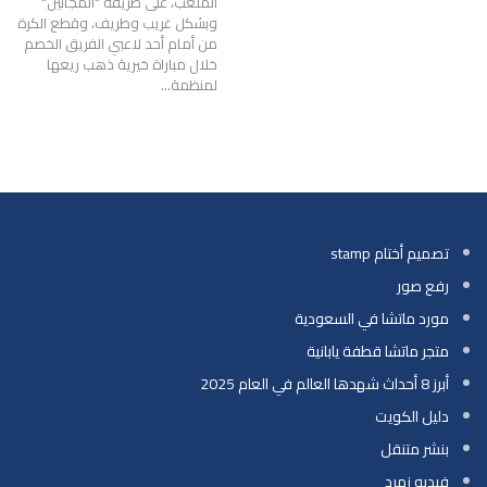
الملعب، على طريقة "المجانين"
وبشكل غريب وطريف، وقطع الكرة
من أمام أحد لاعبي الفريق الخصم
خلال مباراة خيرية ذهب ريعها
لمنظمة…
تصميم أختام stamp
رفع صور
مورد ماتشا في السعودية
متجر ماتشا قطفة يابانية
أبرز 8 أحداث شهدها العالم في العام 2025
دليل الكويت
بنشر متنقل
فيديو زمرد