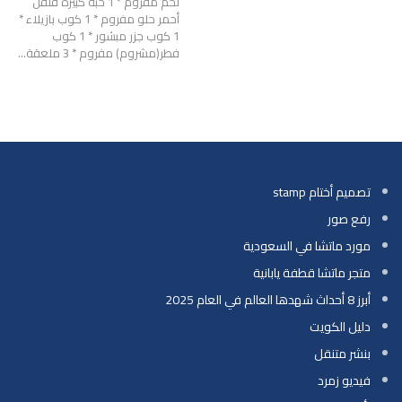
لحم مفروم * 1 حبة كبيرة فلفل
أحمر حلو مفروم * 1 كوب بازيلاء *
1 كوب جزر مبشور * 1 كوب
فطر(مشروم) مفروم * 3 ملعقة…
تصميم أختام stamp
رفع صور
مورد ماتشا في السعودية
متجر ماتشا قطفة يابانية
أبرز 8 أحداث شهدها العالم في العام 2025
دليل الكويت
بنشر متنقل
فيديو زمرد