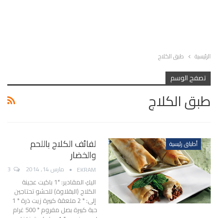
الرئيسية
طبق الكلاج
تصفح الوسم
طبق الكلاج
لفائف الكلاج باللحم
أطباق رئيسية
والخضار
مارس 14, 2014
3
EKRAM
اليكِ المقادير: *1 باكيت عجينة
الكلاج (البقلاوة) للحشو تحتاجين
إلى: * 2 ملعقة كبيرة زيت ذرة * 1
حبة كبيرة بصل مفروم * 500 غرام