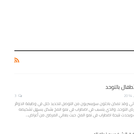
طفال بالتوحد
3
ي وقد تمكن باحثون سويسريون من التوصل لتحديد خلل في وظيفة الدوائر
مرض التوحد، والذي يتسبب في اضطراب في نمو المخ بشكل يسهل تشخيصه
،ويحدث نتيجة اضطراب في نمو المخ، حيث يعاني المرضى من أعراض…