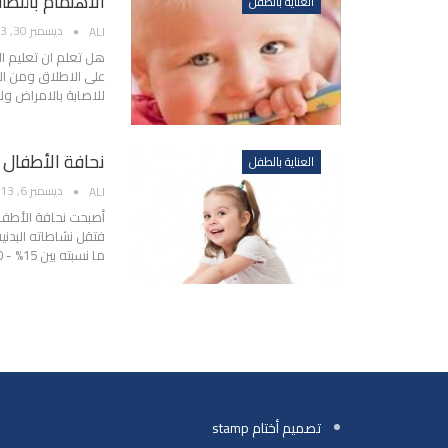
الاهتمام بالنظ
العناية بالطفل
ديسمبر 30, 2013
ALI
هل تعلم ان تعليم 
على الاطلاق ومن ال
للاصابة بالامراض ول
نحافة الأطفال .
العناية بالطفل
ديسمبر 6, 2013
ALI
أصبحت نحافة الأطفا
فتقل نشاطاته البدني
ما نسبته بين 15% - 30% من أطفال العالم يعانون من النحافة أو نقص…
تصميم أختام stamp