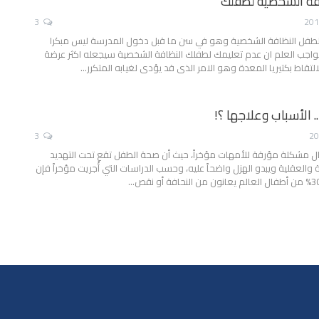
افة الشخصيه لطفلك
3
الطفل النظافة الشخصية وهو في سن ما قبل دخول المدرسة ليس مبكرا
واجب العلم ان عدم تعليمك لطفلك النظافة الشخصية سيجعله اكثر عرضة
التقاط بكتيريا المعدة وهو الامر الذى قد يؤدى لغيابه المتكرر…
. الأسباب وعلاجها ؟!
3
ل مشكلة مؤرقة للأمهات مؤخراً، حيث أن صحة الطفل تقع تحت التهديد
ة والعقلية ويبدو الهزل واضحاً عليه، وحسب الدراسات التي أُجريت مؤخراً فإن