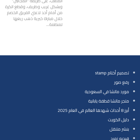
الملعب، على طريقة "المجانين"
وبشكل غريب وطريف، وقطع الكرة
من أمام أحد لاعبي الفريق الخصم
خلال مباراة خيرية ذهب ريعها
لمنظمة…
تصميم أختام stamp
رفع صور
مورد ماتشا في السعودية
متجر ماتشا قطفة يابانية
أبرز 8 أحداث شهدها العالم في العام 2025
دليل الكويت
بنشر متنقل
فيديو زمرد