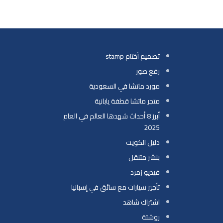
تصميم أختام stamp
رفع صور
مورد ماتشا في السعودية
متجر ماتشا قطفة يابانية
أبرز 8 أحداث شهدها العالم في العام
2025
دليل الكويت
بنشر متنقل
فيديو زمرد
تأجير سيارات مع سائق في إسبانيا
اشتراك شاهد
روشتة