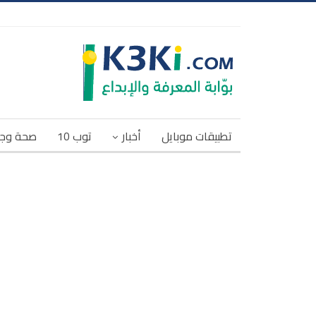
تطبيقات موبايل
أخبار
توب 10
صحة وج