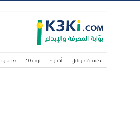
تطبيقات موبايل
أخبار
توب 10
صحة وج