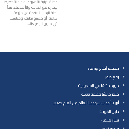
عطلة نهاية الأسبوع أو عند التخطيط
لإجازة مع العائلة والأصدقاء، تبدأ
رحلة البحث المتعبة عن مزرعة،
شاليه، أو مسبح نظيف ومناسب
في سوريا. جميعنا
…
تصميم أختام stamp
رفع صور
مورد ماتشا في السعودية
متجر ماتشا قطفة يابانية
أبرز 8 أحداث شهدها العالم في العام 2025
دليل الكويت
بنشر متنقل
فيديو زمرد